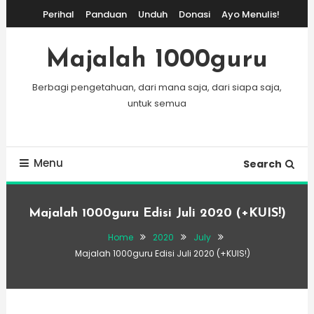
Skip
Perihal
Panduan
Unduh
Donasi
Ayo Menulis!
To
Content
Majalah 1000guru
Berbagi pengetahuan, dari mana saja, dari siapa saja,
untuk semua
Menu
Search
Majalah 1000guru Edisi Juli 2020 (+KUIS!)
Home
2020
July
Majalah 1000guru Edisi Juli 2020 (+KUIS!)