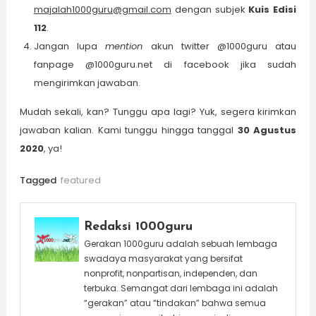
majalah1000guru@gmail.com
dengan subjek
Kuis Edisi
112
.
Jangan lupa
mention
akun twitter @1000guru atau
fanpage @1000guru.net di facebook jika sudah
mengirimkan jawaban.
Mudah sekali, kan? Tunggu apa lagi? Yuk, segera kirimkan
jawaban kalian. Kami tunggu hingga tanggal
30 Agustus
2020
, ya!
Tagged
featured
Redaksi 1000guru
Gerakan 1000guru adalah sebuah lembaga
swadaya masyarakat yang bersifat
nonprofit, nonpartisan, independen, dan
terbuka. Semangat dari lembaga ini adalah
“gerakan” atau “tindakan” bahwa semua