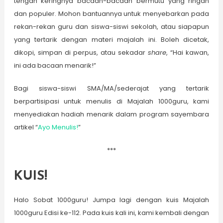
tengah keringnya bacaan-bacaan bermutu yang ringan
dan populer. Mohon bantuannya untuk menyebarkan pada
rekan-rekan guru dan siswa-siswi sekolah, atau siapapun
yang tertarik dengan materi majalah ini. Boleh dicetak,
dikopi, simpan di perpus, atau sekadar
share
, “Hai kawan,
ini ada bacaan menarik!”
Bagi siswa-siswi SMA/MA/sederajat yang tertarik
berpartisipasi untuk menulis di Majalah 1000guru, kami
menyediakan hadiah menarik dalam program sayembara
artikel “
Ayo Menulis!
”
***
KUIS!
Halo Sobat 1000guru! Jumpa lagi dengan kuis Majalah
1000guru Edisi ke-112. Pada kuis kali ini, kami kembali dengan