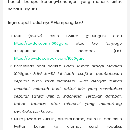
hadiah berupa kenang-kenangan yang menarik untuk
sobat 1000guru.
Ingin dapat hadiahnya? Gampang, kok!
Ikuti (
follow
) akun Twitter @1000guru atau
https://twitter.com/1000guru
, atau
like fanpage
1000guru.net di Facebook (FB):
https://www.facebook.com/1000guru
.
Perhatikan soal berikut:
Pada Rubrik Biologi Majalah
1000guru Edisi ke-112 ini telah disajikan pembahasan
seputar buah lokal Indonesia. Mirip dengan tulisan
tersebut, cobalah buat artikel lain yang membahas
seputar satwa unik di Indonesia. Sertakan gambar,
bahan bacaan atau referensi yang mendukung
pembahasan kalian!
Kirim jawaban kuis ini, disertai nama, akun FB, dan akun
twitter kalian ke alamat surel redaksi: