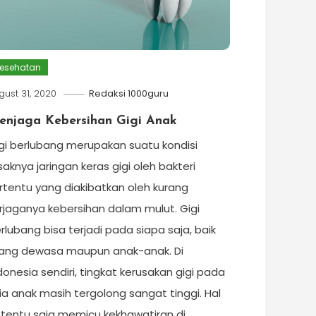
esehatan
gust 31, 2020
Redaksi 1000guru
enjaga Kebersihan Gigi Anak
gi berlubang merupakan suatu kondisi
saknya jaringan keras gigi oleh bakteri
rtentu yang diakibatkan oleh kurang
rjaganya kebersihan dalam mulut. Gigi
rlubang bisa terjadi pada siapa saja, baik
ang dewasa maupun anak-anak. Di
donesia sendiri, tingkat kerusakan gigi pada
ia anak masih tergolong sangat tinggi. Hal
i tentu saja memicu kekhawatiran di