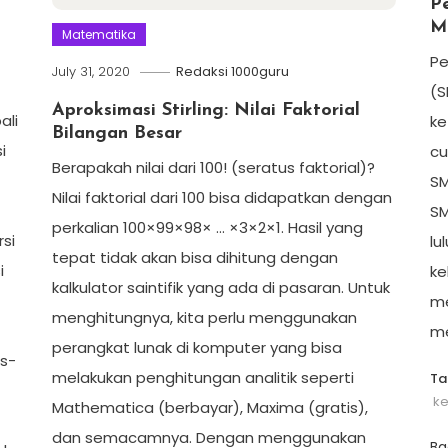
P
M
Matematika
Pe
July 31, 2020
Redaksi 1000guru
(S
Aproksimasi Stirling: Nilai Faktorial
ali
ke
Bilangan Besar
i
cu
Berapakah nilai dari 100! (seratus faktorial)?
7
SM
Nilai faktorial dari 100 bisa didapatkan dengan
SM
perkalian 100×99×98× … ×3×2×1. Hasil yang
si
lu
tepat tidak akan bisa dihitung dengan
i
ke
kalkulator saintifik yang ada di pasaran. Untuk
me
menghitungnya, kita perlu menggunakan
me
perangkat lunak di komputer yang bisa
us-
melakukan penghitungan analitik seperti
T
ke
Mathematica (berbayar), Maxima (gratis),
dan semacamnya. Dengan menggunakan
Ba