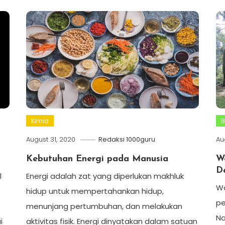
Kimia
B
August 31, 2020
Redaksi 1000guru
Au
Kebutuhan Energi pada Manusia
W
D
l
Energi adalah zat yang diperlukan makhluk
Wo
hidup untuk mempertahankan hidup,
pe
menunjang pertumbuhan, dan melakukan
Na
i
aktivitas fisik. Energi dinyatakan dalam satuan