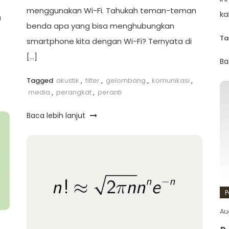
menggunakan Wi-Fi. Tahukah teman-teman
ka
a
benda apa yang bisa menghubungkan
T
smartphone kita dengan Wi-Fi? Ternyata di
[…]
Ba
Tagged
akustik
,
filter
,
gelombang
,
komunikasi
,
media
,
perangkat
,
peranti
Baca lebih lanjut
P
Au