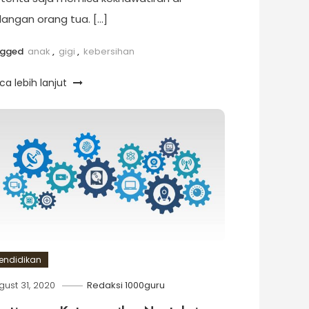
langan orang tua. […]
agged
anak
,
gigi
,
kebersihan
ca lebih lanjut
endidikan
gust 31, 2020
Redaksi 1000guru