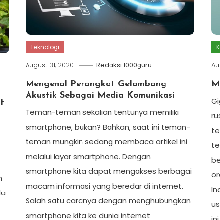
Teknologi
K
August 31, 2020
Redaksi 1000guru
Au
Mengenal Perangkat Gelombang
M
Akustik Sebagai Media Komunikasi
Gi
t
Teman-teman sekalian tentunya memiliki
ru
smartphone, bukan? Bahkan, saat ini teman-
te
teman mungkin sedang membaca artikel ini
te
melalui layar smartphone. Dengan
be
smartphone kita dapat mengakses berbagai
or
h
macam informasi yang beredar di internet.
In
da
Salah satu caranya dengan menghubungkan
us
smartphone kita ke dunia internet
in