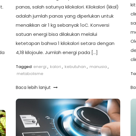
ki
t.
panas, salah satunya kilokalori. Kilokalori (kkal)
cl
adalah jumlah panas yang diperlukan untuk
sa
menaikkan air 1 kg sebanyak 1oC. Konversi
ma
satuan energi bisa dilakukan melalui
Ol
ketetapan bahwa 1 kilokalori setara dengan
de
da
4,18 kilojoule. Jumlah energi pada […]
cl
Tagged
energi
,
kalori
,
kebutuhan
,
manusia
,
metabolisme
T
Baca lebih lanjut
Ba