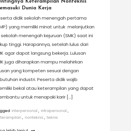
entingnya Keterampilan Nonteknis
emasuki Dunia Kerja
serta didik sekolah menengah pertama
MP) yang memiliki minat untuk melanjutkan
 sekolah menengah kejuruan (SMK) saat ini
kup tinggi. Harapannya, setelah lulus dari
K agar dapat langsung bekerja. Lulusan
K juga diharapkan mampu melahirkan
lusan yang kompeten sesuai dengan
butuhan industri. Peserta didik wajib
miliki bekal atau keterampilan yang dapat
mbantu untuk menapaki karir […]
agged
interpersonal
,
intrapersonal
,
terampilan
,
nonteknis
,
teknis
ca lebih lanjut