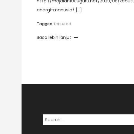
http://majalah1000guru.net/2020/08/kebut
energi-manusia/ […]
Tagged
featured
Baca lebih lanjut
Posts
pagination