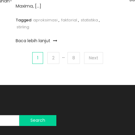
uhan-
Maxima, […]
Tagged
aproksimasi
,
faktorial
,
statistika
,
stirling
Baca lebih lanjut
…
1
2
8
Next
Search
for: