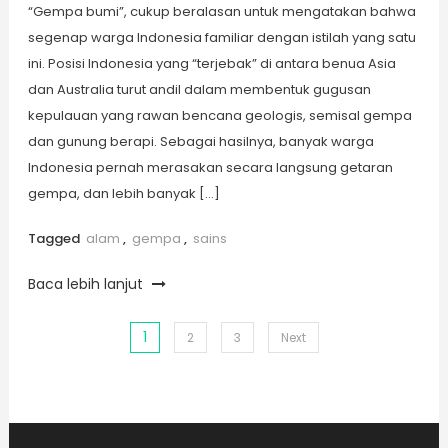
“Gempa bumi”, cukup beralasan untuk mengatakan bahwa
segenap warga Indonesia familiar dengan istilah yang satu
ini. Posisi Indonesia yang “terjebak” di antara benua Asia
dan Australia turut andil dalam membentuk gugusan
kepulauan yang rawan bencana geologis, semisal gempa
dan gunung berapi. Sebagai hasilnya, banyak warga
Indonesia pernah merasakan secara langsung getaran
gempa, dan lebih banyak […]
Tagged
alam
,
gempa
,
sains
Baca lebih lanjut
1
Posts
2
3
Next
pagination