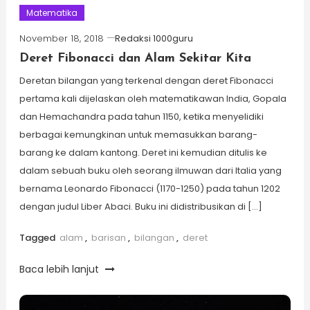
Matematika
November 18, 2018
Redaksi 1000guru
Deret Fibonacci dan Alam Sekitar Kita
Deretan bilangan yang terkenal dengan deret Fibonacci
pertama kali dijelaskan oleh matematikawan India, Gopala
dan Hemachandra pada tahun 1150, ketika menyelidiki
berbagai kemungkinan untuk memasukkan barang-
barang ke dalam kantong. Deret ini kemudian ditulis ke
dalam sebuah buku oleh seorang ilmuwan dari Italia yang
bernama Leonardo Fibonacci (1170-1250) pada tahun 1202
dengan judul Liber Abaci. Buku ini didistribusikan di […]
Tagged
alam
,
barisan
,
bilangan
,
deret
Baca lebih lanjut