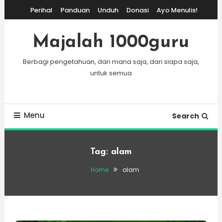
Skip
Perihal
Panduan
Unduh
Donasi
Ayo Menulis!
To
Content
Majalah 1000guru
Berbagi pengetahuan, dari mana saja, dari siapa saja,
untuk semua
Menu
Search
Tag:
alam
Home
alam