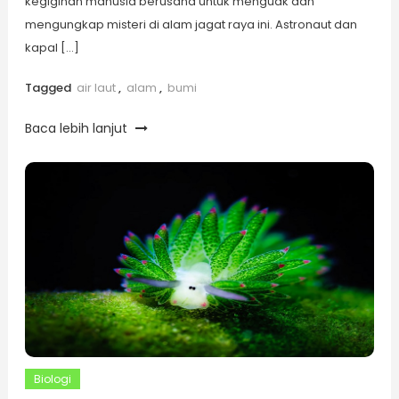
kegigihan manusia berusaha untuk menguak dan
mengungkap misteri di alam jagat raya ini. Astronaut dan
kapal […]
Tagged
air laut
,
alam
,
bumi
Baca lebih lanjut
Biologi