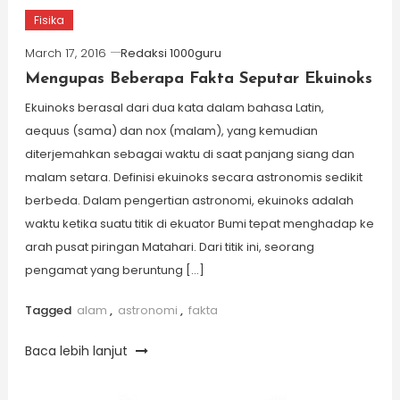
Fisika
March 17, 2016
Redaksi 1000guru
Mengupas Beberapa Fakta Seputar Ekuinoks
Ekuinoks berasal dari dua kata dalam bahasa Latin,
aequus (sama) dan nox (malam), yang kemudian
diterjemahkan sebagai waktu di saat panjang siang dan
malam setara. Definisi ekuinoks secara astronomis sedikit
berbeda. Dalam pengertian astronomi, ekuinoks adalah
waktu ketika suatu titik di ekuator Bumi tepat menghadap ke
arah pusat piringan Matahari. Dari titik ini, seorang
pengamat yang beruntung […]
Tagged
alam
,
astronomi
,
fakta
Baca lebih lanjut