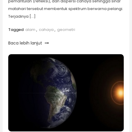
pemantulan (refleksi), dan dispersi cahaya sehingga sinar
matahari tersebut membentuk spektrum berwarna pelangi.
Terjadinya […]
Tagged
alam
,
cahaya
,
geometri
Baca lebih lanjut