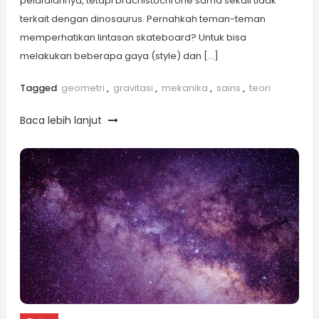
pelafalannya, tetapi brachistochrone sama sekali tidak
terkait dengan dinosaurus. Pernahkah teman-teman
memperhatikan lintasan skateboard? Untuk bisa
melakukan beberapa gaya (style) dan […]
Tagged
geometri
,
gravitasi
,
mekanika
,
sains
,
teori
Baca lebih lanjut