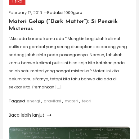
Fisika
February 17, 2019
Redaksi 1000guru
Materi Gelap (“Dark Matter”): Si Penarik
Misterius
“Aku ada karena kamu ada.” Mungkin begitulah kalimat
puitis nan gombal yang sering diucapkan seseorang yang
sedang jatuh cinta pada pasangannya. Namun, tahukah
kamu bahwa kalimat puitis ini bisa saja kita katakan pada
salah satu materi yang sangat misterius? Materi ini kita
belum tahu sifatnya, tetapi kita tahu bahwa dia ada di
sekitar kita. Pernahkah […]
Tagged
energi
,
gravitasi
,
materi
,
teori
Baca lebih lanjut