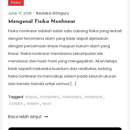
Fisika
June 17, 2018
Redaksi 1000guru
Mengenal Fisika Nonlinear
Fisika nonlinear adalah salah satu cabang fisika yang terkait
dengan fenomena alam yang tidak dapat dijelaskan
dengan persamaan linear maupun hukum alam yang
linear. Fisika nonlinear membawa sekumpulan ide
mendasar dan hasil-hasil yang mengejutkan. Akan tetapi,
tidak seperti mekanika kuantum dan relativitas, bidang
fisika nonlinear ini mencakup sistem pada seluruh ukuran
dan benda-benda untuk semua […]
Tagged
chaos
,
kompleks
,
mekanika
,
nonlinear
,
osilator
,
sistem
,
teori
Baca lebih lanjut