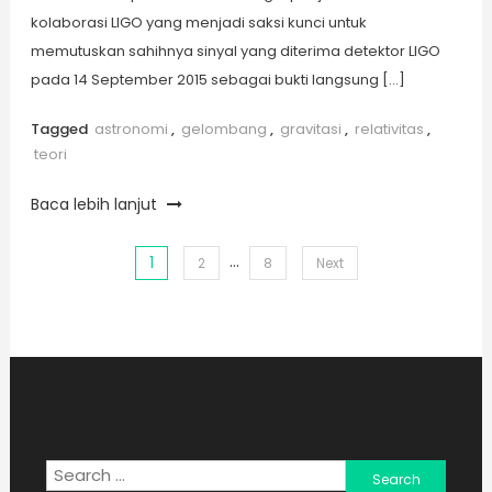
kolaborasi LIGO yang menjadi saksi kunci untuk
memutuskan sahihnya sinyal yang diterima detektor LIGO
pada 14 September 2015 sebagai bukti langsung […]
Tagged
astronomi
,
gelombang
,
gravitasi
,
relativitas
,
teori
Baca lebih lanjut
…
1
Posts
2
8
Next
pagination
Search