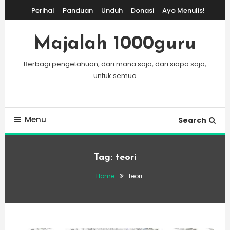
Skip
Perihal
Panduan
Unduh
Donasi
Ayo Menulis!
To
Content
Majalah 1000guru
Berbagi pengetahuan, dari mana saja, dari siapa saja,
untuk semua
Menu
Search
Tag:
teori
Home
teori