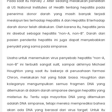
Pada saat itu Harvey J. Alter sedang melakukan penelitian
di US National Institutes of Health tentang hepatitis pada
penerima donor darah yang masih banyak terjadi
meskipun tes terhadap Hepatitis A dan Hepatitis B terhadap
darah donor telah dilakukan. Oleh karena itu, hepatitis jenis
ini disebut sebagai hepatitis “non-A, non-B”. Darah dari
pasien penderita hepatitis ini juga dapat menyebabkan
penyakit yang sama pada simpanse.
Usaha untuk menemukan virus penyebab hepatitis “non-A,
non-B” ini terbukti sangat sulit, sampai akhirnya Michael
Houghton yang saat itu bekerja di perusahaan farmasi
Chiron, melakukan hal yang tidak biasa. Houghton dan
koleganya mengumpulkan semua fragmen DNA yang
ditemukan di dalam darah simpanse dengan hepatitis yang
misterius itu. Tentu saja mayoritas DNA yang ditemukan
adalah DNA simpanse, tetapi mereka memprediksi bahwa
akan ada DNA yang berasal dari virus target. Untuk itu