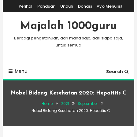
Skip
Perihal
Panduan
Unduh
Donasi
Ayo Menulis!
To
Content
Majalah 1000guru
Berbagi pengetahuan, dari mana saja, dari siapa saja,
untuk semua
Menu
Search
Nobel Bidang Kesehatan 2020: Hepatitis C
Home
2021
September
Nobel Bidang Kesehatan 2020: Hepatitis C