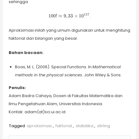
sehingga
+ \ln
\sqrt{200\pi}
= 363,74
100!
157
100
!
≈
9
,
33
×
1
0
.
\approx
9,33
Aproksimasi inilah yang umum digunakan untuk menghitung
\times
10^{157}
faktorial dari bilangan yang besar.
Bahan bacaan:
Boas, M. L. (2006). Special Functions. In
Mathematical
methods in the physical sciences
. John Wiley & Sons.
Penulis:
Adam Badra Cahaya, Dosen di Fakultas Matematika dan
Ilmu Pengetahuan Alam, Universitas Indonesia.
Kontak: adam(at)sci.ui.ac.id
Tagged
aproksimasi
,
faktorial
,
statistika
,
stirling