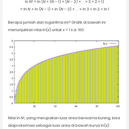
ln
N
! = ln (
N
× (
N
– 1) × (
N
– 2) × … × 3 × 2 × 1)
= ln
N
+ ln (
N
– 1) + ln (
N
– 2) + … + ln 3 + ln 2 + ln 1
Berapa jumlah dari logaritma ini? Grafik di bawah ini
menunjukkan nilai ln(
x
) untuk
x
= 1 s.d. 100.
Nilai ln
N
!, yang merupakan luas area berwarna kuning, bisa
diaproksimasi sebagai luas area di bawah kurva ln(
x
):