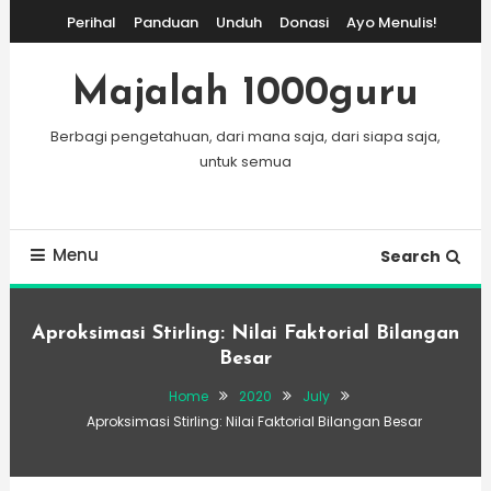
Skip
Perihal
Panduan
Unduh
Donasi
Ayo Menulis!
To
Content
Majalah 1000guru
Berbagi pengetahuan, dari mana saja, dari siapa saja,
untuk semua
Menu
Search
Aproksimasi Stirling: Nilai Faktorial Bilangan
Besar
Home
2020
July
Aproksimasi Stirling: Nilai Faktorial Bilangan Besar