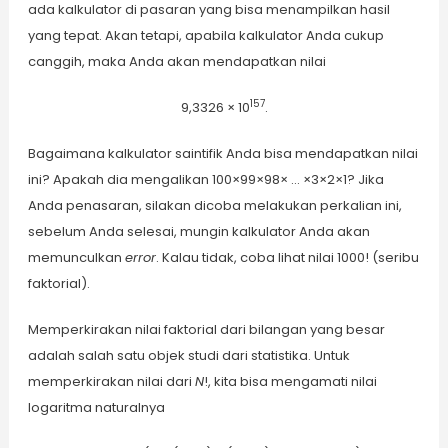
ada kalkulator di pasaran yang bisa menampilkan hasil
yang tepat. Akan tetapi, apabila kalkulator Anda cukup
canggih, maka Anda akan mendapatkan nilai
157
9,3326 × 10
.
Bagaimana kalkulator saintifik Anda bisa mendapatkan nilai
ini? Apakah dia mengalikan 100×99×98× … ×3×2×1? Jika
Anda penasaran, silakan dicoba melakukan perkalian ini,
sebelum Anda selesai, mungin kalkulator Anda akan
memunculkan
error
. Kalau tidak, coba lihat nilai 1000! (seribu
faktorial).
Memperkirakan nilai faktorial dari bilangan yang besar
adalah salah satu objek studi dari statistika. Untuk
memperkirakan nilai dari
N
!, kita bisa mengamati nilai
logaritma naturalnya