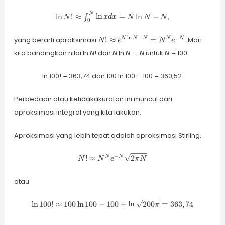
\ln N!
N
l
n
!
≈
l
n
=
l
n
−
,
∫
N
x
d
x
N
N
N
0
\approx
\int_0^N
N!
l
n
−
−
yang berarti aproksimasi
!
≈
=
. Mari
N
N
N
N
N
N
e
N
e
\ln x dx
\approx
= N \ln
kita bandingkan nilai ln
N
! dan
N
ln
N
–
N
untuk
N
= 100:
e^{N
N - N
\ln N -
N} =
ln 100! = 363,74 dan 100 ln 100 – 100 = 360,52.
N^N
e^{-N}
Perbedaan atau ketidakakuratan ini muncul dari
aproksimasi integral yang kita lakukan.
Aproksimasi yang lebih tepat adalah aproksimasi Stirling,
N!
−
!
≈
2
N
N
N
N
e
π
N
\approx
N^N e^{-
atau
N}
\sqrt{2\pi
N}
\ln 100!
l
n
100
!
≈
100
l
n
100
−
100
+
l
n
200
=
363
,
74
π
\approx 100
\ln 100 - 100