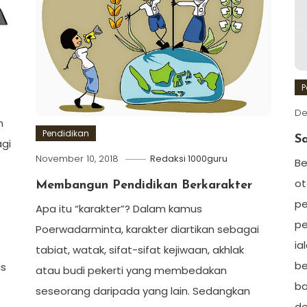
P
De
n
Pendidikan
S
agi
November 10, 2018
Redaksi 1000guru
Be
ot
Membangun Pendidikan Berkarakter
pe
Apa itu “karakter”? Dalam kamus
pe
Poerwadarminta, karakter diartikan sebagai
ia
tabiat, watak, sifat-sifat kejiwaan, akhlak
be
us
atau budi pekerti yang membedakan
ba
seseorang daripada yang lain. Sedangkan
de