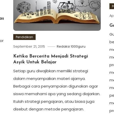
P
Apr
as
G
Gu
Pendidikan
or
be
September 21, 2015
Redaksi 1000guru
me
Ketika Bercerita Menjadi Strategi
me
Asyik Untuk Belajar
pr
Setiap guru diwajibkan memiliki strategi
me
dalam menyampaikan materi ajarnya.
me
Berbagai cara penyampaian digunakan agar
me
siswa memahami apa yang sedang diajarkan.
pe
Itulah strategi pengajaran, atau biasa juga
me
disebut dengan metode pengajaran.
pr