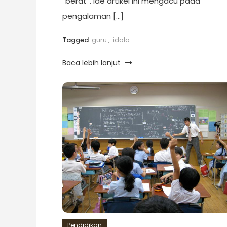
“berat”. Ide artikel ini mengacu pada
pengalaman […]
Tagged
guru
,
idola
Baca lebih lanjut
Pendidikan