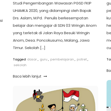
gu
Studi Pengembangan Wawasan PGSD FKIP
pe
UHAMKA 2020, yang didampingi oleh Bapak
ku
Drs. Aslam, M.Pd. Penulis berkesempatan
si
he
belajar dan mengajar di SDN 03 Wringin Anom
be
yang terletak di Jalan Raya Besuki Wringin
me
Anom, Desa. Poncokusumo, Malang, Jawa
cu
Timur. Sekolah […]
T
Tagged
dasar
,
guru
,
pembelajaran
,
potret
,
sekolah
Ba
Baca lebih lanjut