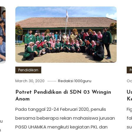
P
Pendidikan
Oc
March 30, 2020
Redaksi 1000guru
U
Potret Pendidikan di SDN 03 Wringin
K
Anom
Fi
Pada tanggal 22-24 Februari 2020, penulis
fa
bersama beberapa rekan mahasiswa jurusan
ru
su
PGSD UHAMKA mengikuti kegiatan PKL dan
n