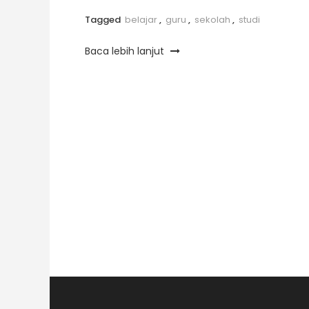
Tagged
belajar
,
guru
,
sekolah
,
studi
Baca lebih lanjut
Posts
pagination