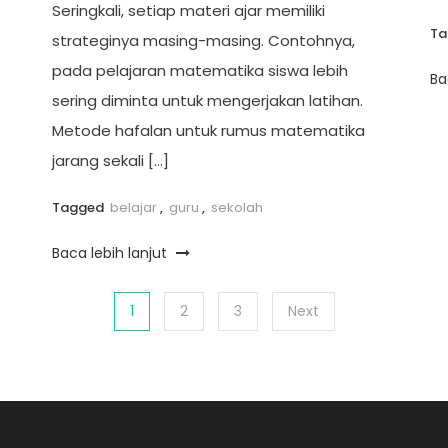
Seringkali, setiap materi ajar memiliki
T
strateginya masing-masing. Contohnya,
pada pelajaran matematika siswa lebih
Ba
sering diminta untuk mengerjakan latihan.
Metode hafalan untuk rumus matematika
jarang sekali […]
Tagged
belajar
,
guru
,
sekolah
Baca lebih lanjut
1
2
3
Next