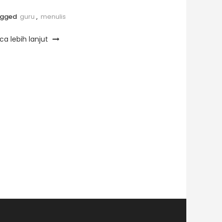
agged
guru
,
menulis
ca lebih lanjut