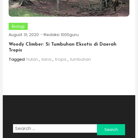
Biologi
August 31, 2020
Redaksi 1000guru
Woody Climber: Si Tumbuhan Eksotis di Daerah
Tropis
Tagged
hutan
,
liana
,
tropis
,
tumbuhan
Search
for: