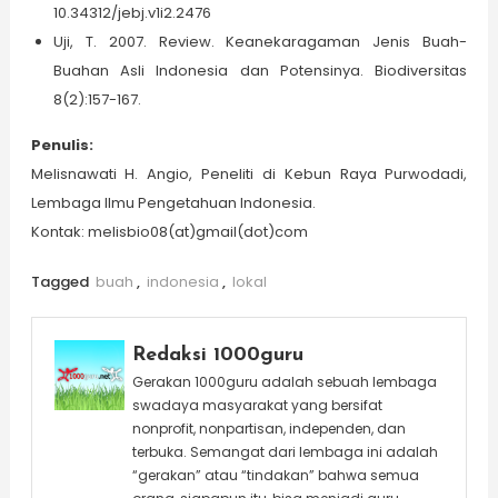
10.34312/jebj.v1i2.2476
Uji, T. 2007. Review. Keanekaragaman Jenis Buah-
Buahan Asli Indonesia dan Potensinya. Biodiversitas
8(2):157-167.
Penulis:
Melisnawati H. Angio, Peneliti di Kebun Raya Purwodadi,
Lembaga Ilmu Pengetahuan Indonesia.
Kontak: melisbio08(at)gmail(dot)com
Tagged
buah
,
indonesia
,
lokal
Redaksi 1000guru
Gerakan 1000guru adalah sebuah lembaga
swadaya masyarakat yang bersifat
nonprofit, nonpartisan, independen, dan
terbuka. Semangat dari lembaga ini adalah
“gerakan” atau “tindakan” bahwa semua