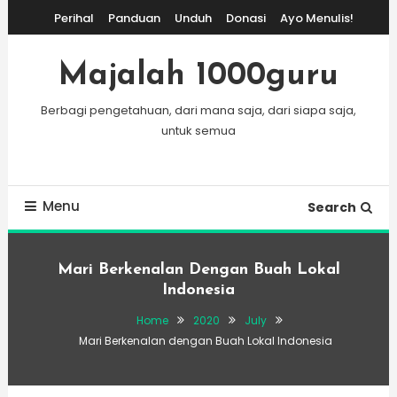
Skip
Perihal
Panduan
Unduh
Donasi
Ayo Menulis!
To
Content
Majalah 1000guru
Berbagi pengetahuan, dari mana saja, dari siapa saja,
untuk semua
Menu
Search
Mari Berkenalan Dengan Buah Lokal
Indonesia
Home
2020
July
Mari Berkenalan dengan Buah Lokal Indonesia