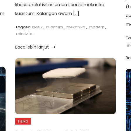
khusus, relativitas umum, serta mekanika
(f
om
kuantum. Kalangan awam […]
qu
me
Tagged
klasik
,
kuantum
,
mekanika
,
modern
,
relativitas
T
g
Baca lebih lanjut
Ba
Fisika