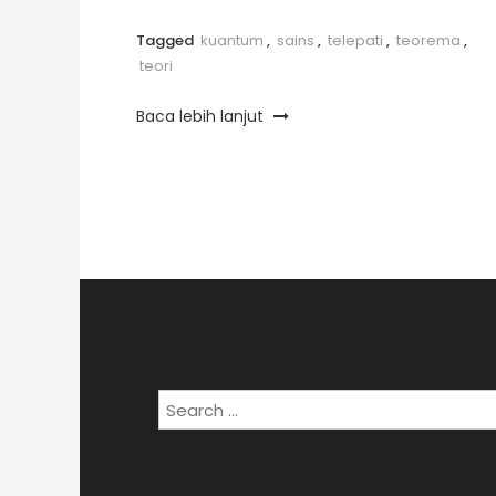
Tagged
kuantum
,
sains
,
telepati
,
teorema
,
teori
Baca lebih lanjut
Posts
pagination