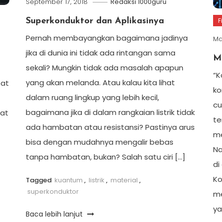
September 17, 2018
Redaksi 1000guru
F
Superkonduktor dan Aplikasinya
Pernah membayangkan bagaimana jadinya
Ma
jika di dunia ini tidak ada rintangan sama
M
sekali? Mungkin tidak ada masalah apapun
“K
yang akan melanda. Atau kalau kita lihat
 at
ko
dalam ruang lingkup yang lebih kecil,
cu
bagaimana jika di dalam rangkaian listrik tidak
eat
te
ada hambatan atau resistansi? Pastinya arus
me
bisa dengan mudahnya mengalir bebas
Na
tanpa hambatan, bukan? Salah satu ciri […]
di
Ko
Tagged
kuantum
,
listrik
,
material
,
superkonduktor
me
ya
Baca lebih lanjut