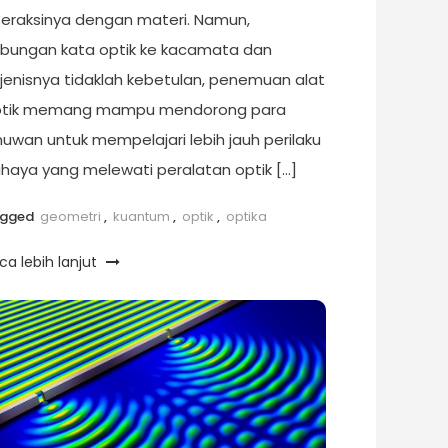
teraksinya dengan materi. Namun,
bungan kata optik ke kacamata dan
jenisnya tidaklah kebetulan, penemuan alat
ptik memang mampu mendorong para
muwan untuk mempelajari lebih jauh perilaku
haya yang melewati peralatan optik […]
agged
geometri
,
kuantum
,
optik
,
optika
ca lebih lanjut