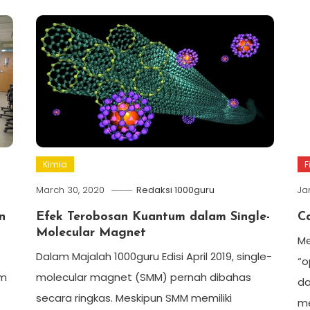
F
Kimia
Ja
March 30, 2020
Redaksi 1000guru
C
n
Efek Terobosan Kuantum dalam Single-
Molecular Magnet
Me
Dalam Majalah 1000guru Edisi April 2019, single-
“o
am
molecular magnet (SMM) pernah dibahas
da
secara ringkas. Meskipun SMM memiliki
me