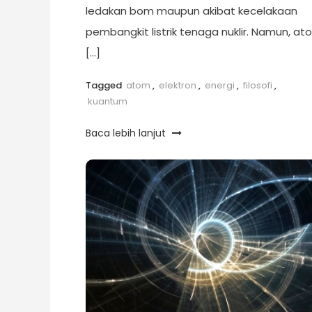
ledakan bom maupun akibat kecelakaan
pembangkit listrik tenaga nuklir. Namun, at
[…]
Tagged
atom
,
elektron
,
energi
,
filosofi
,
kuantum
Baca lebih lanjut