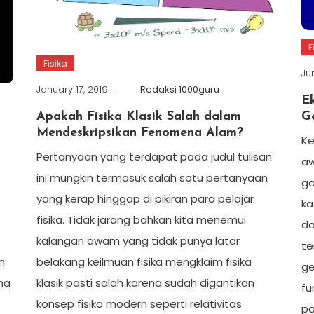
F
Fisika
Ju
January 17, 2019
Redaksi 1000guru
E
Apakah Fisika Klasik Salah dalam
G
Mendeskripsikan Fenomena Alam?
Ke
Pertanyaan yang terdapat pada judul tulisan
aw
ini mungkin termasuk salah satu pertanyaan
ga
yang kerap hinggap di pikiran para pelajar
ka
fisika. Tidak jarang bahkan kita menemui
da
kalangan awam yang tidak punya latar
te
n
belakang keilmuan fisika mengklaim fisika
ge
na
klasik pasti salah karena sudah digantikan
fu
konsep fisika modern seperti relativitas
pa