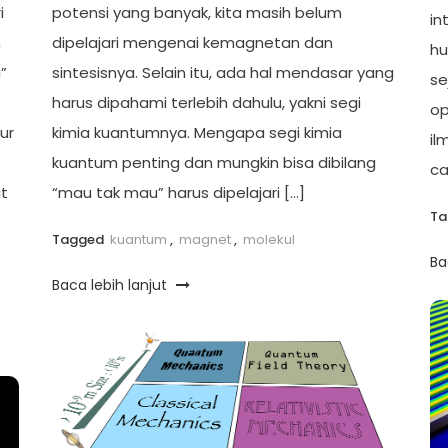
i
potensi yang banyak, kita masih belum
in
n
dipelajari mengenai kemagnetan dan
hu
”
sintesisnya. Selain itu, ada hal mendasar yang
se
harus dipahami terlebih dahulu, yakni segi
o
ur
kimia kuantumnya. Mengapa segi kimia
il
kuantum penting dan mungkin bisa dibilang
ca
at
“mau tak mau” harus dipelajari […]
T
Tagged
kuantum
,
magnet
,
molekul
Ba
Baca lebih lanjut