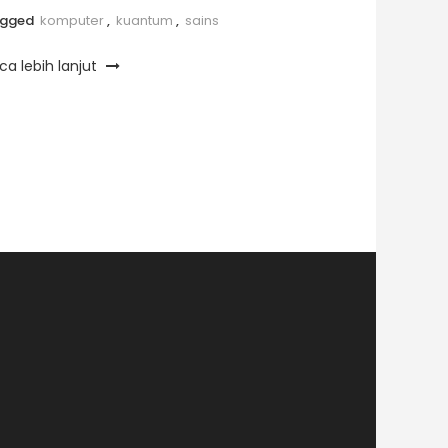
agged
komputer
,
kuantum
,
sains
ca lebih lanjut