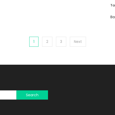
T
Ba
1
2
3
Next
Search
for: