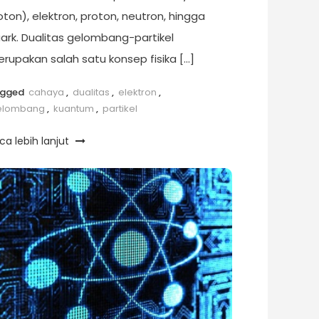
oton), elektron, proton, neutron, hingga
ark. Dualitas gelombang-partikel
rupakan salah satu konsep fisika […]
agged
cahaya
,
dualitas
,
elektron
,
elombang
,
kuantum
,
partikel
ca lebih lanjut