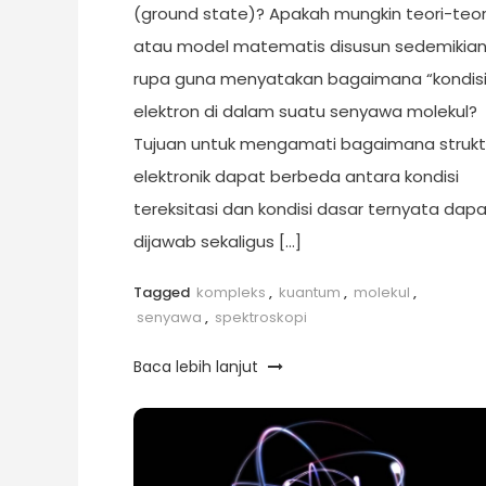
(ground state)? Apakah mungkin teori-teor
atau model matematis disusun sedemikia
rupa guna menyatakan bagaimana “kondisi
elektron di dalam suatu senyawa molekul?
Tujuan untuk mengamati bagaimana strukt
elektronik dapat berbeda antara kondisi
tereksitasi dan kondisi dasar ternyata dap
dijawab sekaligus […]
Tagged
kompleks
,
kuantum
,
molekul
,
senyawa
,
spektroskopi
Baca lebih lanjut