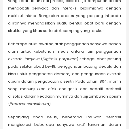
yang ketat dalam hal proses, ekstraksi, keampuhan dalam
mengobati penyakit, dan interaksi biokimianya dengan
makhluk hidup. Rangkaian proses yang panjang ini pada
gilirannya menghasilkan suatu bentuk obat baru dengan
struktur yang khas serta efek samping yang terukur.
Beberapa bukti awal sejarah penggunaan senyawa bahan
alam untuk kebutuhan medis antara lain penggunaan
ekstrak
foxglove
(
Digitalis purpurea
) sebagai obat jantung
pada sekitar abad ke-18, penggunaan batang dedalu dan
kina untuk pengobatan demam, dan penggunaan ekstrak
opium dalam pengobatan disentri. Pada tahun 1804, morfin
yang menunjukkan efek analgesik dan sedatif berhasil
diisolasi dalam keadaan murninya dari biji tumbuhan opium
(
Papaver somniferum
).
Sepanjang abad ke-19, beberapa ilmuwan berhasil
mengisolasi beberapa senyawa aktif tanaman dalam