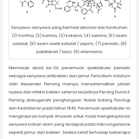
Senyawa-senyawa yang berhasil diisolasi dari tumbuhan:
(1) morfina, (2) kuinina, (3) kokaina, (4) salisina, (5) asam
salisilat, (6) asam asetil salisilat / aspirin, (7) penisilin, (8)
paklitaksel / taxol, (9) artemisina.
Memasuki abad ke-20, penemuan spektakuler penisilin
sebagai senyawa antibakteri dari jamur
Penicillium notatum
oleh Alexander Fleming mampu menyelamatkan jutaan
nyawa dari infeksi bakteri selama terjadinya Perang Dunia II.
Fleming dianugerahi penghargaan Nobel bidang Fisiologi
dan Kedokteran pada tahun 1945. Penemuan spektakuler ini
menginspirasi banyak ilmuwan untuk mulai mengeksplorasi
senyawa bahan alam yang terdapat pada mikroorganisme
seperti jamur dan bakteri. Seleksi ketat terhadap beberapa