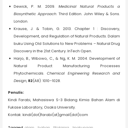
Dewick, P. M. 2009.
Medicinal Natural Products a
Biosynthetic Approach
. Third Edition. John Wiley & Sons.
London.
Krause, J. & Tobin, G. 2013. Chapter 1 : Discovery,
Development, and Regulation of Natural Products. Dalam
buku Using Old Solutions to New Problems – Natural Drug
Discovery in the 21st Century. InTech Open.
Harjo, B., Wibowo, C., & Ng, K. M. 2004. Development of
Natural Product Manufacturing Processes
Phytochemicals.
Chemical Engineering Research and
Design
,
82
(A8): 1010–1028.
Penulis:
Kindi Farabi, Mahasiswa S-3 Bidang Kimia Bahan Alam di
Fukase Laboratory, Osaka University.
Kontak: kindi(dot)farabi(at)gmail(dot)com
Tagged
alam
,
bahan
,
fitokimia
,
lingkungan