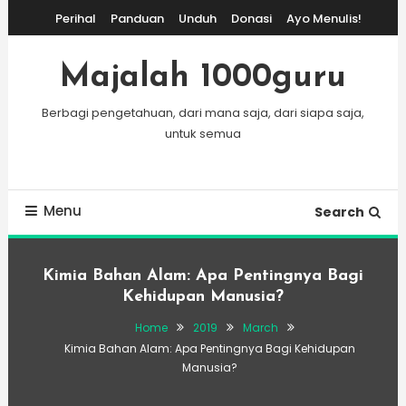
Skip
Perihal
Panduan
Unduh
Donasi
Ayo Menulis!
To
Content
Majalah 1000guru
Berbagi pengetahuan, dari mana saja, dari siapa saja,
untuk semua
Menu
Search
Kimia Bahan Alam: Apa Pentingnya Bagi
Kehidupan Manusia?
Home
2019
March
Kimia Bahan Alam: Apa Pentingnya Bagi Kehidupan
Manusia?