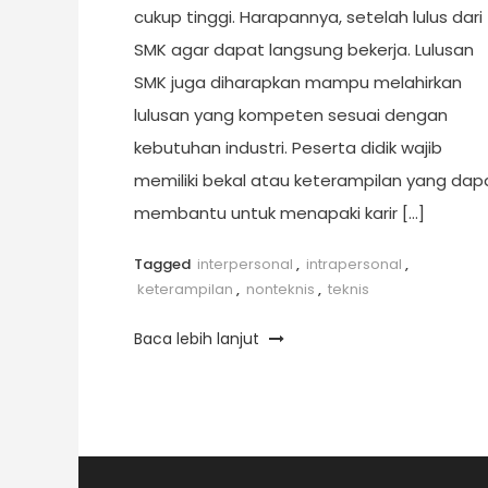
cukup tinggi. Harapannya, setelah lulus dari
SMK agar dapat langsung bekerja. Lulusan
SMK juga diharapkan mampu melahirkan
lulusan yang kompeten sesuai dengan
kebutuhan industri. Peserta didik wajib
memiliki bekal atau keterampilan yang dap
membantu untuk menapaki karir […]
Tagged
interpersonal
,
intrapersonal
,
keterampilan
,
nonteknis
,
teknis
Baca lebih lanjut