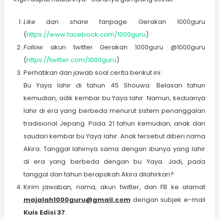
Like
dan
share
fanpage Gerakan 1000guru
(
https://www.facebook.com/1000guru
)
Follow
akun twitter Gerakan 1000guru @1000guru
(
https://twitter.com/1000guru
)
Perhatikan dan jawab soal cerita berikut ini:
Bu Yaya lahir di tahun 45 Shouwa. Belasan tahun
kemudian, adik kembar bu Yaya lahir. Namun, keduanya
lahir di era yang berbeda menurut sistem penanggalan
tradisional Jepang. Pada 21 tahun kemudian, anak dari
saudari kembar bu Yaya lahir. Anak tersebut diberi nama
Akira. Tanggal lahirnya sama dengan ibunya yang lahir
di era yang berbeda dengan bu Yaya. Jadi, pada
tanggal dan tahun berapakah Akira dilahirkan?
Kirim jawaban, nama, akun twitter, dan FB ke alamat
majalah1000guru@gmail.com
dengan subjek e-mail
Kuis Edisi 37
.