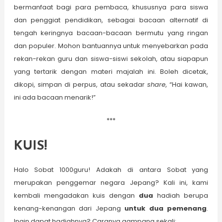
bermanfaat bagi para pembaca, khususnya para siswa
dan penggiat pendidikan, sebagai bacaan alternatif di
tengah keringnya bacaan-bacaan bermutu yang ringan
dan populer. Mohon bantuannya untuk menyebarkan pada
rekan-rekan guru dan siswa-siswi sekolah, atau siapapun
yang tertarik dengan materi majalah ini. Boleh dicetak,
dikopi, simpan di perpus, atau sekadar
share
, “Hai kawan,
ini ada bacaan menarik!”
***
KUIS!
Halo Sobat 1000guru! Adakah di antara Sobat yang
merupakan penggemar negara Jepang? Kali ini, kami
kembali mengadakan kuis dengan
dua
hadiah berupa
kenang-kenangan dari Jepang
untuk dua pemenang
.
Ingin dapat hadiahnya? Caranya gampang sekali: