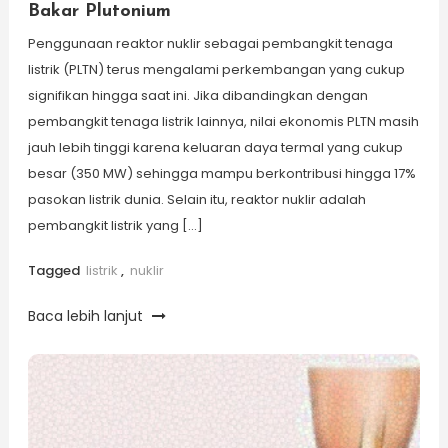
Bakar Plutonium
Penggunaan reaktor nuklir sebagai pembangkit tenaga
listrik (PLTN) terus mengalami perkembangan yang cukup
signifikan hingga saat ini. Jika dibandingkan dengan
pembangkit tenaga listrik lainnya, nilai ekonomis PLTN masih
jauh lebih tinggi karena keluaran daya termal yang cukup
besar (350 MW) sehingga mampu berkontribusi hingga 17%
pasokan listrik dunia. Selain itu, reaktor nuklir adalah
pembangkit listrik yang […]
Tagged
listrik
,
nuklir
Baca lebih lanjut