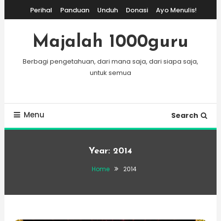
Skip
Perihal
Panduan
Unduh
Donasi
Ayo Menulis!
To
Content
Majalah 1000guru
Berbagi pengetahuan, dari mana saja, dari siapa saja,
untuk semua
Menu
Search
Year:
2014
Home
2014