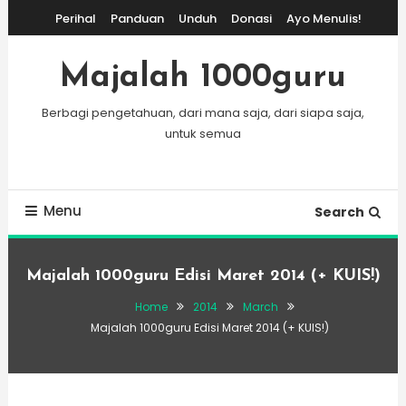
Skip
Perihal
Panduan
Unduh
Donasi
Ayo Menulis!
To
Content
Majalah 1000guru
Berbagi pengetahuan, dari mana saja, dari siapa saja,
untuk semua
Menu
Search
Majalah 1000guru Edisi Maret 2014 (+ KUIS!)
Home
2014
March
Majalah 1000guru Edisi Maret 2014 (+ KUIS!)