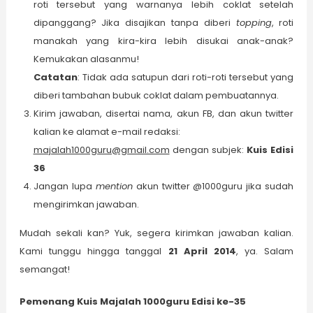
roti tersebut yang warnanya lebih coklat setelah
dipanggang? Jika disajikan tanpa diberi
topping
, roti
manakah yang kira-kira lebih disukai anak-anak?
Kemukakan alasanmu!
Catatan
: Tidak ada satupun dari roti-roti tersebut yang
diberi tambahan bubuk coklat dalam pembuatannya.
Kirim jawaban, disertai nama, akun FB, dan akun twitter
kalian ke alamat e-mail redaksi:
majalah1000guru@gmail.com
dengan subjek:
Kuis Edisi
36
Jangan lupa
mention
akun twitter @1000guru jika sudah
mengirimkan jawaban.
Mudah sekali kan? Yuk, segera kirimkan jawaban kalian.
Kami tunggu hingga tanggal
21 April 2014
,
ya. Salam
semangat!
Pemenang Kuis Majalah 1000guru Edisi ke-35