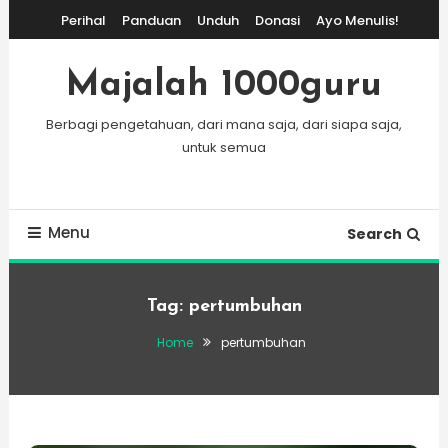
Skip
Perihal
Panduan
Unduh
Donasi
Ayo Menulis!
To
Content
Majalah 1000guru
Berbagi pengetahuan, dari mana saja, dari siapa saja,
untuk semua
Menu
Search
Tag:
pertumbuhan
Home
pertumbuhan