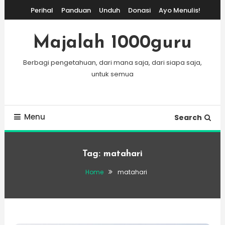
Skip
Perihal
Panduan
Unduh
Donasi
Ayo Menulis!
To
Content
Majalah 1000guru
Berbagi pengetahuan, dari mana saja, dari siapa saja,
untuk semua
Menu
Search
Tag:
matahari
Home
matahari