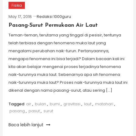
Fisika
May 17, 2018
Redaksi 1000guru
Pasang-Surut Permukaan Air Laut
Teman-teman, terutama yang tinggal di pesisir, tentunya
telah terbiasa dengan fenomena muka laut yang
mengalami perubahan naik-turun. Pertanyaannya,
mengapa fenomena ini bisa terjadi? Dalam bacaan kali ini
kita akan belajar mengenai proses terjadinya fenomena
naik-turunnya muka laut. Sebenarnya apa sih fenomena
naik-turunnya muka laut? Proses naik-turunnya muka laut ini
dikenal dengan nama pasang-surut, atau sering […]
Tagged
air
,
bulan
,
bumi
,
gravitasi
,
laut
,
matahari
,
pasang
,
pasut
,
surut
Baca lebih lanjut