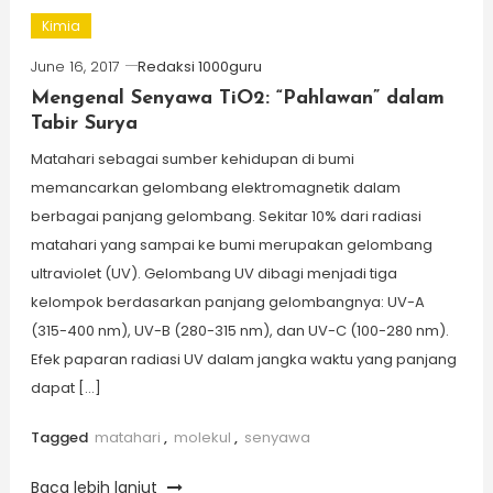
Kimia
June 16, 2017
Redaksi 1000guru
Mengenal Senyawa TiO2: “Pahlawan” dalam
Tabir Surya
Matahari sebagai sumber kehidupan di bumi
memancarkan gelombang elektromagnetik dalam
berbagai panjang gelombang. Sekitar 10% dari radiasi
matahari yang sampai ke bumi merupakan gelombang
ultraviolet (UV). Gelombang UV dibagi menjadi tiga
kelompok berdasarkan panjang gelombangnya: UV-A
(315-400 nm), UV-B (280-315 nm), dan UV-C (100-280 nm).
Efek paparan radiasi UV dalam jangka waktu yang panjang
dapat […]
Tagged
matahari
,
molekul
,
senyawa
Baca lebih lanjut