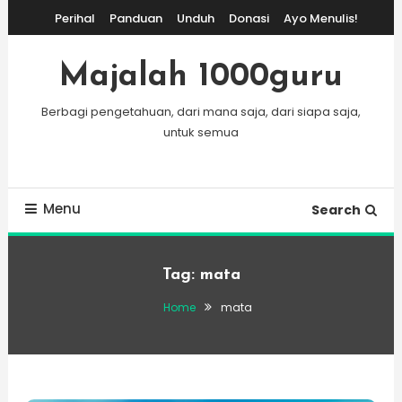
Skip
Perihal
Panduan
Unduh
Donasi
Ayo Menulis!
To
Content
Majalah 1000guru
Berbagi pengetahuan, dari mana saja, dari siapa saja,
untuk semua
Menu
Search
Tag:
mata
Home
mata