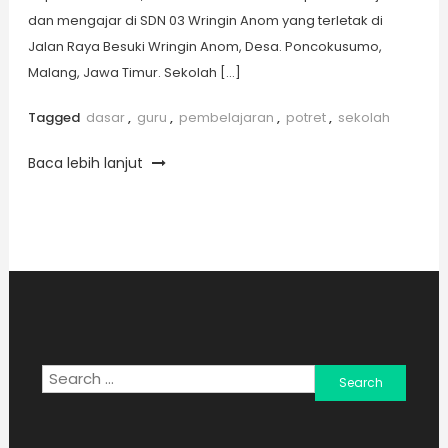
dan mengajar di SDN 03 Wringin Anom yang terletak di
Jalan Raya Besuki Wringin Anom, Desa. Poncokusumo,
Malang, Jawa Timur. Sekolah […]
Tagged
dasar
,
guru
,
pembelajaran
,
potret
,
sekolah
Baca lebih lanjut
Search
for: