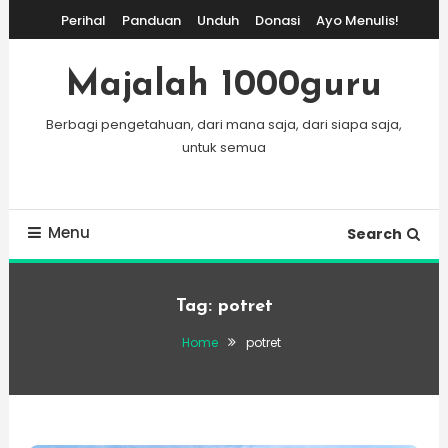
Skip
Perihal
Panduan
Unduh
Donasi
Ayo Menulis!
To
Content
Majalah 1000guru
Berbagi pengetahuan, dari mana saja, dari siapa saja,
untuk semua
Menu
Search
Tag:
potret
Home
potret