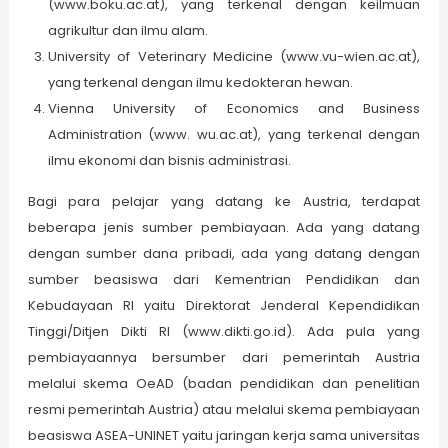
(www.boku.ac.at), yang terkenal dengan keilmuan
agrikultur dan ilmu alam.
University of Veterinary Medicine (www.vu-wien.ac.at),
yang terk­enal dengan ilmu kedokteran hewan.
Vienna University of Economics and Business
Administration (www. wu.ac.at), yang terkenal dengan
ilmu ekonomi dan bisnis adminis­trasi.
Bagi para pelajar yang datang ke Austria, terdapat
beberapa jenis sum­ber pembiayaan. Ada yang datang
dengan sumber dana pribadi, ada yang datang dengan
sumber beasiswa dari Kementrian Pendidikan dan
Kebudayaan RI yaitu Direktorat Jenderal Kependidikan
Tinggi/Ditjen Dikti RI (www.dikti.go.id). Ada pula yang
pembiayaannya bersumber dari pemerintah Austria
melalui skema OeAD (badan pendidikan dan penelitian
resmi pemerintah Austria) atau melalui skema pembiayaan
beasiswa ASEA-UNINET yaitu jaringan kerja sama universitas