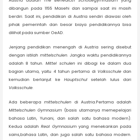
Austria adalah The Benedictn Schottegymnasium yang
dibangun pada 1155 Masehi dan sampai saat ini masih
berdiri. Saat ini, pendidikan di Austria sendiri diawasi oleh
pihak pemerintah dan besar biaya pendidikannya bisa
dilihat pada sumber OeAD.
Jenjang pendidikan menengah di Austria sering disebut
dengan istilah
m
ittelschulen
. Jangka waktu pendidikannya
adalah 8 tahun.
Mittel schulen
ini dibagi ke dalam dua
bagian utama, yaitu 4 tahun pertama di
Volksschule
dan
kemudian berlanjut ke
Hauptschul
setelah lulus dari
Volksschule
.
Ada beberapa
m
ittelschulen
di Austria.Pertama adalah
Mittelschulen Gymnasium
(basis utamanya memepelajari
bahasa Latin, Yunani, dan salah satu bahasa modern).
Kedua adalah
Real Gymnas
i
um
yang menekankan pada
sains,bahasa Latin, dan juga salah satu bahasa modern.