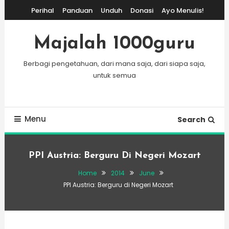
Skip
Perihal
Panduan
Unduh
Donasi
Ayo Menulis!
To
Content
Majalah 1000guru
Berbagi pengetahuan, dari mana saja, dari siapa saja,
untuk semua
Menu
Search
PPI Austria: Berguru Di Negeri Mozart
Home
2014
June
PPI Austria: Berguru di Negeri Mozart