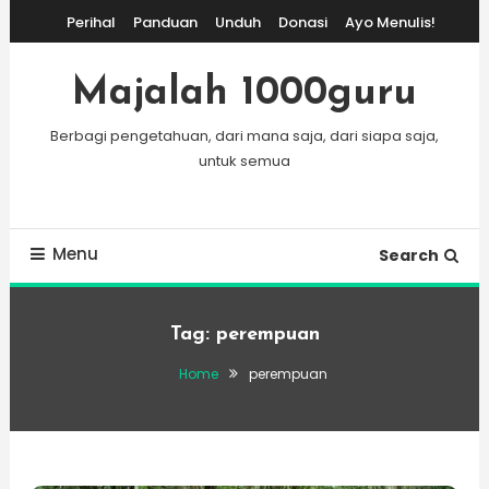
Skip
Perihal
Panduan
Unduh
Donasi
Ayo Menulis!
To
Content
Majalah 1000guru
Berbagi pengetahuan, dari mana saja, dari siapa saja,
untuk semua
Menu
Search
Tag:
perempuan
Home
perempuan