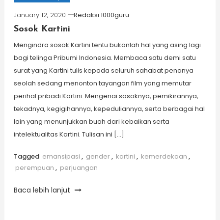
January 12, 2020
Redaksi 1000guru
Sosok Kartini
Mengindra sosok Kartini tentu bukanlah hal yang asing lagi
bagi telinga Pribumi Indonesia. Membaca satu demi satu
surat yang Kartini tulis kepada seluruh sahabat penanya
seolah sedang menonton tayangan film yang memutar
perihal pribadi Kartini. Mengenai sosoknya, pemikirannya,
tekadnya, kegigihannya, kepeduliannya, serta berbagai hal
lain yang menunjukkan buah dari kebaikan serta
intelektualitas Kartini. Tulisan ini […]
Tagged
emansipasi
,
gender
,
kartini
,
kemerdekaan
,
perempuan
,
perjuangan
Baca lebih lanjut