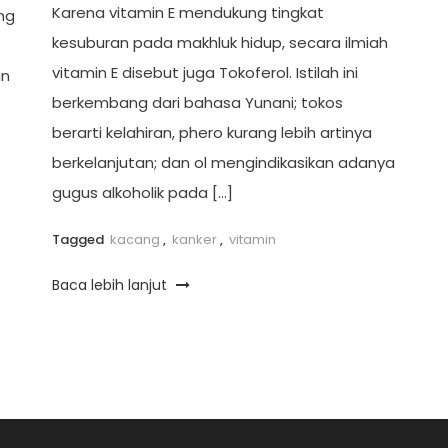
Karena vitamin E mendukung tingkat
ng
kesuburan pada makhluk hidup, secara ilmiah
vitamin E disebut juga Tokoferol. Istilah ini
an
berkembang dari bahasa Yunani; tokos
berarti kelahiran, phero kurang lebih artinya
berkelanjutan; dan ol mengindikasikan adanya
gugus alkoholik pada […]
Tagged
kacang
,
kanker
,
vitamin
Baca lebih lanjut