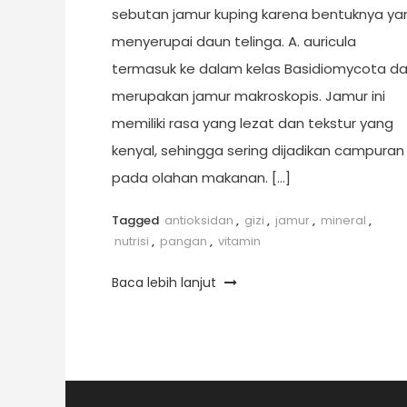
sebutan jamur kuping karena bentuknya ya
menyerupai daun telinga. A. auricula
termasuk ke dalam kelas Basidiomycota d
merupakan jamur makroskopis. Jamur ini
memiliki rasa yang lezat dan tekstur yang
kenyal, sehingga sering dijadikan campuran
pada olahan makanan. […]
Tagged
antioksidan
,
gizi
,
jamur
,
mineral
,
nutrisi
,
pangan
,
vitamin
Baca lebih lanjut