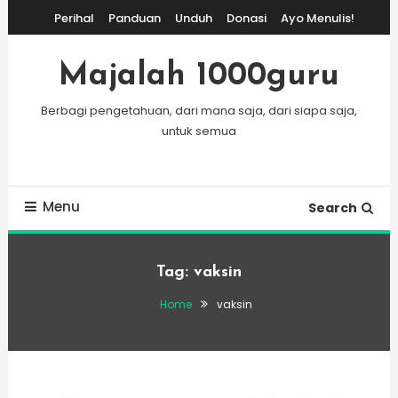
Skip
Perihal
Panduan
Unduh
Donasi
Ayo Menulis!
To
Content
Majalah 1000guru
Berbagi pengetahuan, dari mana saja, dari siapa saja,
untuk semua
Menu
Search
Tag:
vaksin
Home
vaksin