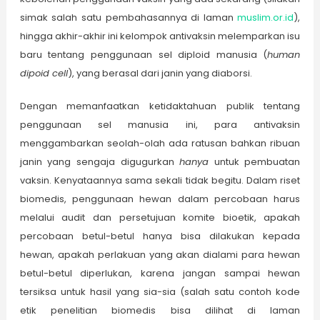
simak salah satu pembahasannya di laman
muslim.or.id
),
hingga akhir-akhir ini kelompok antivaksin melemparkan isu
baru tentang penggunaan sel diploid manusia (
human
dipoid cell
), yang berasal dari janin yang diaborsi.
Dengan memanfaatkan ketidaktahuan publik tentang
penggunaan sel manusia ini, para antivaksin
menggambarkan seolah-olah ada ratusan bahkan ribuan
janin yang sengaja digugurkan
hanya
untuk pembuatan
vaksin. Kenyataannya sama sekali tidak begitu. Dalam riset
biomedis, penggunaan hewan dalam percobaan harus
melalui audit dan persetujuan komite bioetik, apakah
percobaan betul-betul hanya bisa dilakukan kepada
hewan, apakah perlakuan yang akan dialami para hewan
betul-betul diperlukan, karena jangan sampai hewan
tersiksa untuk hasil yang sia-sia (salah satu contoh kode
etik penelitian biomedis bisa dilihat di laman