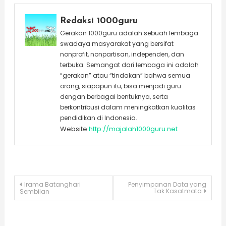
Redaksi 1000guru
Gerakan 1000guru adalah sebuah lembaga
swadaya masyarakat yang bersifat
nonprofit, nonpartisan, independen, dan
terbuka. Semangat dari lembaga ini adalah
“gerakan” atau “tindakan” bahwa semua
orang, siapapun itu, bisa menjadi guru
dengan berbagai bentuknya, serta
berkontribusi dalam meningkatkan kualitas
pendidikan di Indonesia.
Website
http://majalah1000guru.net
Post
Irama Batanghari
Penyimpanan Data yang
Tak Kasatmata
Sembilan
navigation