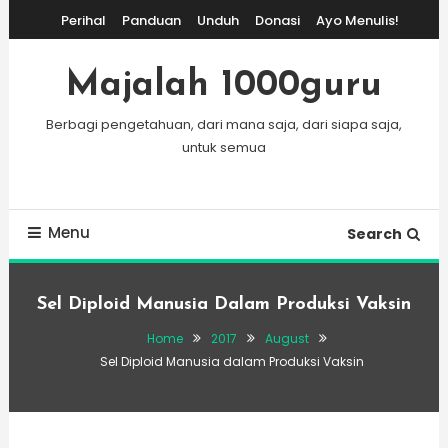
Skip
Perihal
Panduan
Unduh
Donasi
Ayo Menulis!
To
Content
Majalah 1000guru
Berbagi pengetahuan, dari mana saja, dari siapa saja,
untuk semua
Menu
Search
Sel Diploid Manusia Dalam Produksi Vaksin
Home
2017
August
Sel Diploid Manusia dalam Produksi Vaksin