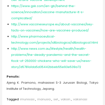
https://www.gsk.com/en-gb/behind-the-
science/innovation/vaccine-manufacture-it-s-
complicated/
http://www.vaccineseurope.eu/about-vaccines/key-
facts-on-vaccines/how-are-vaccines-produced/
http://www.pharmaceutical-
technology.com/projects/idtbiologica/idtbiologica1.html
http://www.news.com.au/lifestyle/health/health-
problems/the-deadly-pandemic-and-the-secret-
flock-of-250000-chickens-who-will-save-us/news-
story/d5781a1da5d35442bbeb55e93e539a72
Penulis:
Ajeng K. Pramono, mahasiswi S-3 Jurusan Biologi, Tokyo
Institute of Technology, Jepang.
Tagged
imunisasi
,
manusia
,
sel
,
vaksin
,
vaksinasi