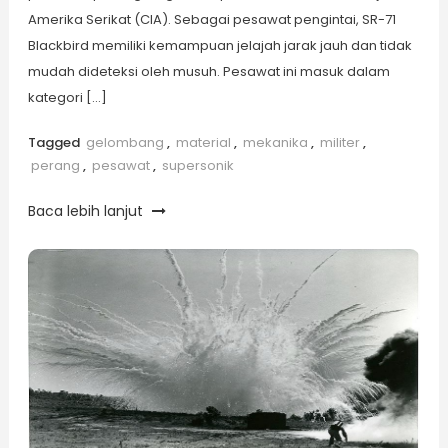
Amerika Serikat (CIA). Sebagai pesawat pengintai, SR-71
Blackbird memiliki kemampuan jelajah jarak jauh dan tidak
mudah dideteksi oleh musuh. Pesawat ini masuk dalam
kategori […]
Tagged
gelombang
,
material
,
mekanika
,
militer
,
perang
,
pesawat
,
supersonik
Baca lebih lanjut