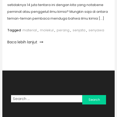
setidaknya 14 juta tentara ini dengan kita yang notabene
peminat atau penggelut ilmu kimia? Mungkin saja di antara
teman-teman pembaca menduga bahwa ilmu kimia […]
Tagged
material
,
molekul
,
perang
,
senjata
,
senyawa
Baca lebih lanjut
Search
for: