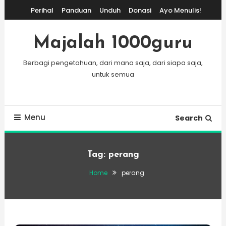
Skip
Perihal
Panduan
Unduh
Donasi
Ayo Menulis!
To
Content
Majalah 1000guru
Berbagi pengetahuan, dari mana saja, dari siapa saja,
untuk semua
Menu
Search
Tag:
perang
Home
perang