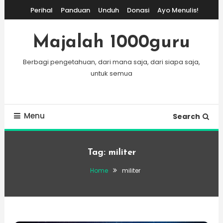
Skip
Perihal
Panduan
Unduh
Donasi
Ayo Menulis!
To
Content
Majalah 1000guru
Berbagi pengetahuan, dari mana saja, dari siapa saja,
untuk semua
Menu
Search
Tag:
militer
Home
militer