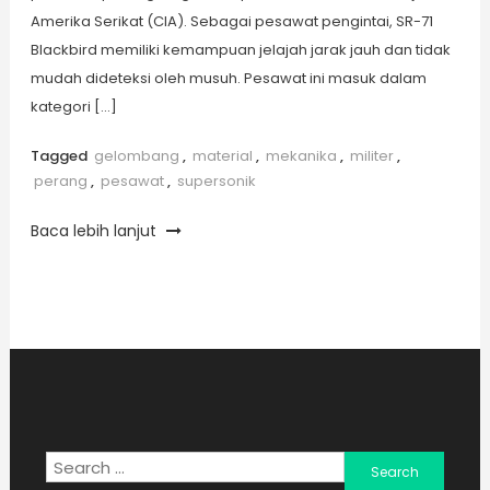
Amerika Serikat (CIA). Sebagai pesawat pengintai, SR-71
Blackbird memiliki kemampuan jelajah jarak jauh dan tidak
mudah dideteksi oleh musuh. Pesawat ini masuk dalam
kategori […]
Tagged
gelombang
,
material
,
mekanika
,
militer
,
perang
,
pesawat
,
supersonik
Baca lebih lanjut
Search