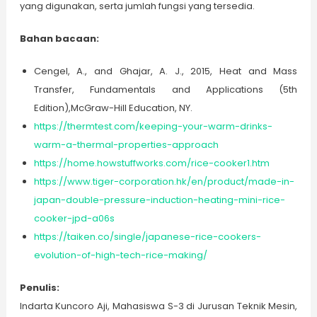
yang digunakan, serta jumlah fungsi yang tersedia.
Bahan bacaan:
Cengel, A., and Ghajar, A. J., 2015, Heat and Mass
Transfer, Fundamentals and Applications (5th
Edition),McGraw-Hill Education, NY.
https://thermtest.com/keeping-your-warm-drinks-
warm-a-thermal-properties-approach
https://home.howstuffworks.com/rice-cooker1.htm
https://www.tiger-corporation.hk/en/product/made-in-
japan-double-pressure-induction-heating-mini-rice-
cooker-jpd-a06s
https://taiken.co/single/japanese-rice-cookers-
evolution-of-high-tech-rice-making/
Penulis
:
Indarta Kuncoro Aji, Mahasiswa S-3 di Jurusan Teknik Mesin,