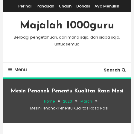
Skip
Perihal
Panduan
Unduh
Donasi
Ayo Menulis!
To
Content
Majalah 1000guru
Berbagi pengetahuan, dari mana saja, dari siapa saja,
untuk semua
Menu
Search
Mesin Penanak Penentu Kualitas Rasa Nasi
Home
2020
March
Mesin Penanak Penentu Kualitas Rasa Nasi