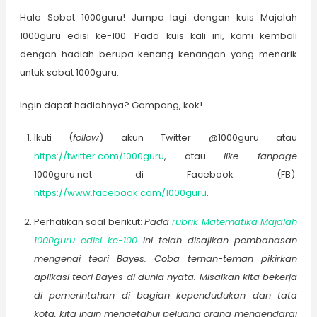
Halo Sobat 1000guru! Jumpa lagi dengan kuis Majalah
1000guru edisi ke-100. Pada kuis kali ini, kami kembali
dengan hadiah berupa kenang-kenangan yang menarik
untuk sobat 1000guru.
Ingin dapat hadiahnya? Gampang, kok!
Ikuti (
follow
) akun Twitter @1000guru atau
https://twitter.com/1000guru
, atau
like fanpage
1000guru.net di Facebook (FB):
https://www.facebook.com/1000guru
.
Perhatikan soal berikut:
Pada
rubrik Matematika Majalah
1000guru edisi ke-100
ini telah disajikan pembahasan
mengenai teori Bayes. Coba teman-teman pikirkan
aplikasi teori Bayes di dunia nyata. Misalkan kita bekerja
di pemerintahan di bagian kependudukan dan tata
kota, kita ingin mengetahui peluang orang mengendarai