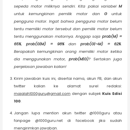
sepeda motor miliknya sendiri. Kita pakai variabel
M
untuk kemungkinan pemilik motor dan
G
untuk
pengguna motor. Ingat bahwa pengguna motor belum
tentu memiliki motor tersebut dan pemilik motor belum
tentu menggunakan motornya. Anggap saja
prob(M) =
65%
,
prob(G|M) = 98%
dan
prob(G|¬M) = 62%
.
Berapakah kemungkinan orang memiliki motor ketika
dia menggunakan motor,
prob(M|G)
? Sertakan juga
penjelasan jawaban kalian!
Kirim jawaban kuis ini, disertai nama, akun FB, dan akun
twitter kalian ke alamat surel redaksi:
majalah1000guru@gmail.com
dengan subjek
Kuis Edisi
100
.
Jangan lupa
mention
akun twitter @1000guru atau
fanpage @1000guru.net di facebook jika sudah
mengirimkan jawaban.