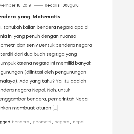
vember 18, 2019
Redaksi 1000guru
endera yang Matematis
i, tahukah kalian bendera negara apa di
nia ini yang penuh dengan nuansa
ometri dan seni? Bentuk bendera negara
i terdiri dari dua buah segitiga yang
tumpuk karena negara ini memiliki banyak
gunungan (dilintasi oleh pengunungan
malaya). Ada yang tahu? Ya, itu adalah
ndera negara Nepal. Nah, untuk
nggambar bendera, pemerintah Nepal
hkan membuat aturan […]
agged
bendera
,
geometri
,
negara
,
nepal