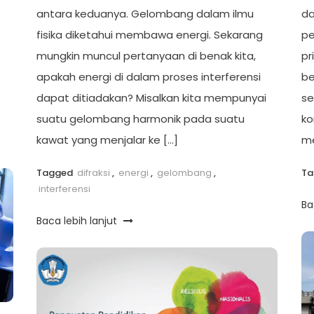
antara keduanya. Gelombang dalam ilmu
da
fisika diketahui membawa energi. Sekarang
pe
mungkin muncul pertanyaan di benak kita,
pr
apakah energi di dalam proses interferensi
be
dapat ditiadakan? Misalkan kita mempunyai
se
suatu gelombang harmonik pada suatu
ko
kawat yang menjalar ke […]
me
Tagged
difraksi
,
energi
,
gelombang
,
T
interferensi
Ba
Baca lebih lanjut