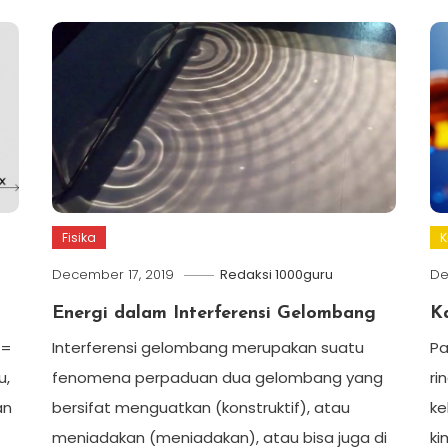
Fisika
K
December 17, 2019
Redaksi 1000guru
De
Energi dalam Interferensi Gelombang
Ka
 =
Interferensi gelombang merupakan suatu
Pa
u,
fenomena perpaduan dua gelombang yang
ri
an
bersifat menguatkan (konstruktif), atau
ke
meniadakan (meniadakan), atau bisa juga di
ki