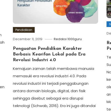
S
Pendidikan
De
h
December 11, 2019
Redaksi 1000guru
lah
R
Penguatan Pendidikan Karakter
P
Berbasis Kearifan Lokal pada Era
Te
Revolusi Industri 4.0
Su
Kemajuan zaman telah membawa manusia
Na
memasuki era revolusi industri 4.0. Pada
ke
revolusi industri ini terjadi penggabungan
ien
ol
antara domain biologis, digital, dan fisik
ar
sehingga disebut sebagai era disrupsi
Ma
teknologi (Schwab, 2016). Era ini juga ditandai
te