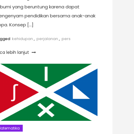
ibumi yang beruntung karena dapat
ngenyam pendidikan bersama anak-anak
opa. Konsep […]
agged
kehidupan
,
perjalanan
,
pers
ca lebih lanjut
atematika