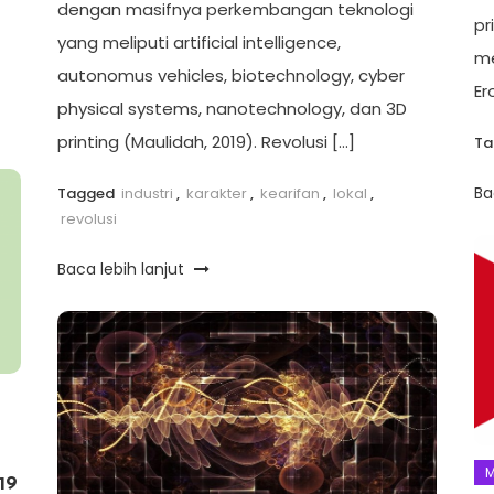
dengan masifnya perkembangan teknologi
pr
yang meliputi artificial intelligence,
me
autonomus vehicles, biotechnology, cyber
Er
physical systems, nanotechnology, dan 3D
printing (Maulidah, 2019). Revolusi […]
T
Ba
Tagged
industri
,
karakter
,
kearifan
,
lokal
,
revolusi
Baca lebih lanjut
M
19