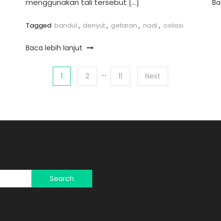
menggunakan tali tersebut […]
Ba
Tagged
bandul
,
denyut
,
getaran
,
nadi
,
osilasi
Baca lebih lanjut
…
1
2
11
Next
Search
for: