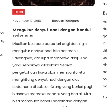
No
Fisika
B
November 17, 2019
Redaksi 1000guru
Ha
du
Mengukur denyut nadi dengan bandul
ami
sederhana
ge
ang
in
Misalkan kita baru beres lari pagi dan ingin
di
mengukur denyut nadi kita per menit.
Ayo
pe
Sayangnya, kita lupa membawa arloji. Apa
Hi
yang sebaiknya dilakukan? Sedikit
be
pengetahuan fisika akan membantu kita
me
menghitung denyut nadi dengan alat
ba
sederhana di sekitar. Orang yang berlari pagi
biasanya memakai sepatu yang bertali. Kita
T
bisa membuat bandul sederhana dengan