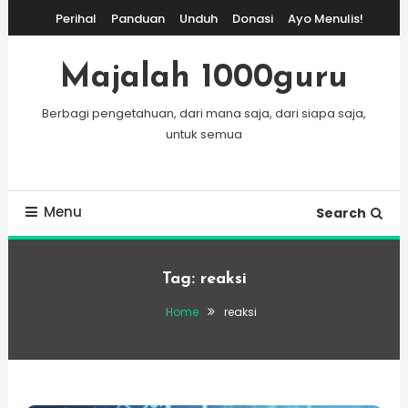
Skip
Perihal
Panduan
Unduh
Donasi
Ayo Menulis!
To
Content
Majalah 1000guru
Berbagi pengetahuan, dari mana saja, dari siapa saja,
untuk semua
Menu
Search
Tag:
reaksi
Home
reaksi