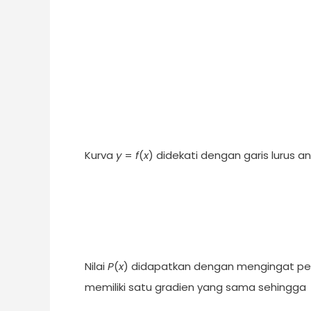
Kurva
y
=
f
(
x
) didekati dengan garis lurus a
Nilai
P
(
x
) didapatkan dengan mengingat per
memiliki satu gradien yang sama sehingga