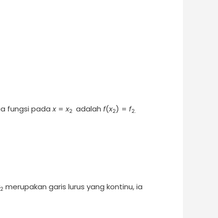
a fungsi pada
x
=
x
adalah
f
(
x
) =
f
2
2
2.
merupakan garis lurus yang kontinu, ia
2