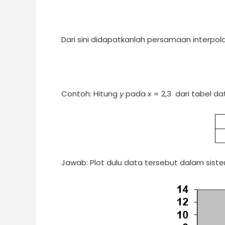
Dari sini didapatkanlah persamaan interpolas
Contoh: Hitung
y
pada
x
= 2,3 dari tabel dat
Jawab: Plot dulu data tersebut dalam siste