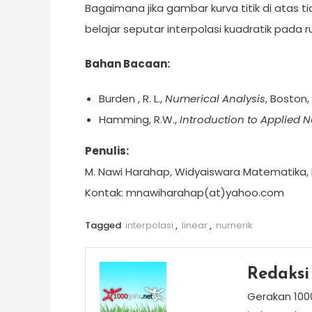
Bagaimana jika gambar kurva titik di atas ti
belajar seputar interpolasi kuadratik pada r
Bahan
B
acaan:
Burden , R. L.,
Numerical Analysis
, Boston, 
Hamming, R.W.,
Introduction to Applied 
Penulis
:
M. Nawi Harahap, Widyaiswara Matematika,
Kontak: mnawiharahap(at)yahoo.com
Tagged
interpolasi
,
linear
,
numerik
Redaksi
Gerakan 100