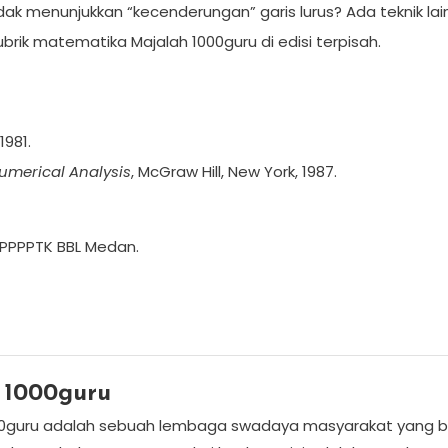
dak menunjukkan “kecenderungan” garis lurus? Ada teknik lain 
ubrik matematika Majalah 1000guru di edisi terpisah.
1981.
Numerical Analysis
, McGraw Hill, New York, 1987.
 PPPPTK BBL Medan.
 1000guru
0guru adalah sebuah lembaga swadaya masyarakat yang bers