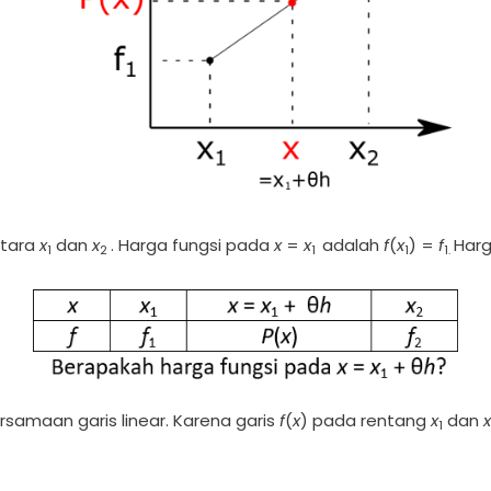
ntara
x
dan
x
. Harga fungsi pada
x
=
x
adalah
f
(
x
) =
f
Harg
1
2
1
1
1.
samaan garis linear. Karena garis
f
(
x
) pada rentang
x
dan
x
1