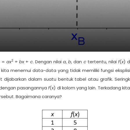
2
) =
ax
+
bx
+
c
. Dengan nilai
a
,
b
, dan
c
tertentu, nilai
f
(
x
) d
 kita menemui data-data yang tidak memiliki fungsi ekspli
t dijabarkan dalam suatu bentuk tabel atau grafik. Seringka
tu dengan pasangannya
f
(x) di kolom yang lain. Terkadang ki
ersebut. Bagaimana caranya?