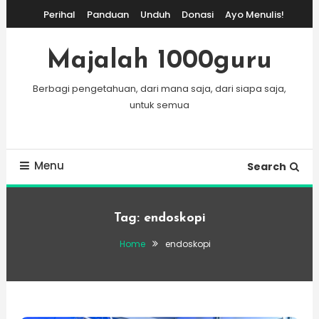
Skip
Perihal
Panduan
Unduh
Donasi
Ayo Menulis!
To
Content
Majalah 1000guru
Berbagi pengetahuan, dari mana saja, dari siapa saja,
untuk semua
Menu
Search
Tag:
endoskopi
Home
endoskopi