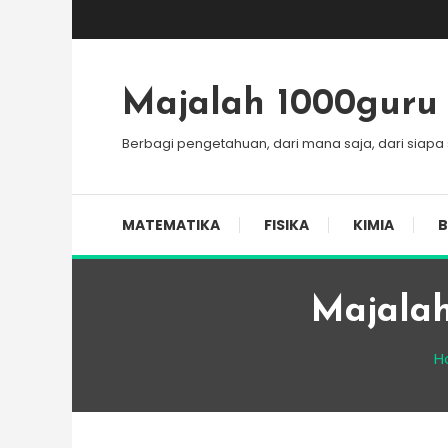
Skip
To
Content
Majalah 1000guru
Berbagi pengetahuan, dari mana saja, dari siapa
MATEMATIKA
FISIKA
KIMIA
B
Majalah
H