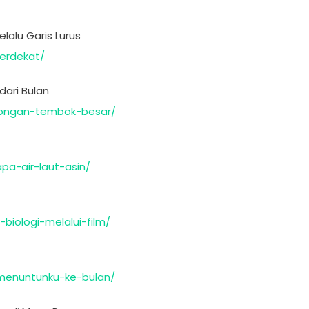
lalu Garis Lurus
terdekat/
dari Bulan
ohongan-tembok-besar/
pa-air-laut-asin/
-biologi-melalui-film/
-menuntunku-ke-bulan/