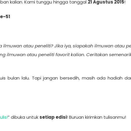
waban kalian. Kami tunggu hingga tanggal
21 Agustus 2015
!
ke-51
lmuwan atau peneliti? Jika iya, siapakah ilmuwan atau pene
ang ilmuwan atau peneliti favorit kalian. Ceritakan semen
uis bulan lalu. Tapi jangan bersedih, masih ada hadiah d
lis!
” dibuka untuk
setiap edisi
! Buruan kirimkan tulisanmu!