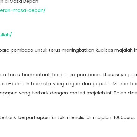
an di Masa Depan
kteran-masa-depan/
liah/
 para pembaca untuk terus meningkatkan kualitas majalah in
sa terus bermanfaat bagi para pembaca, khususnya para
bacaan-bacaan bermutu yang ringan dan populer. Mohon b
iapapun yang tertarik dengan materi majalah ini. Boleh dice
ertarik berpartisipasi untuk menulis di majalah 1000gu