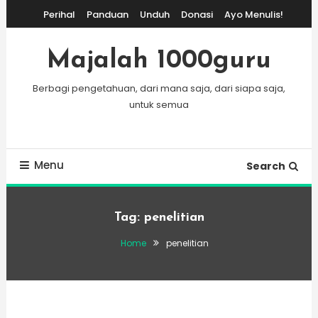
Skip
Perihal
Panduan
Unduh
Donasi
Ayo Menulis!
To
Content
Majalah 1000guru
Berbagi pengetahuan, dari mana saja, dari siapa saja,
untuk semua
Menu
Search
Tag:
penelitian
Home
penelitian