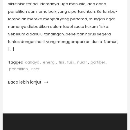
sikut bisa terjadi. Namanya juga manusia, ada dana
penelitian dan nama baik yang dipertaruhkan. Berlomba-
lombalah mereka menjadi yang pertama, mungkin agar
namanya diabadikan dalam label suatu hukum fisika.
Sebelum didahului tandingan, penelitian harus segera
tuntas dengan hasil yang menggemparkan dunia. Namun,
[…]
Tagged
cahaya
,
energi
,
fisi
,
fusi
,
nuklir
,
partikel
,
penelitian
,
riset
Baca lebih lanjut