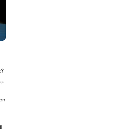
k?
op
ion
l