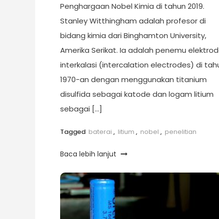
Penghargaan Nobel Kimia di tahun 2019.
Stanley Witthingham adalah profesor di
bidang kimia dari Binghamton University,
Amerika Serikat. Ia adalah penemu elektro
interkalasi (intercalation electrodes) di tah
1970-an dengan menggunakan titanium
disulfida sebagai katode dan logam litium
sebagai […]
Tagged
baterai
,
litium
,
nobel
,
penelitian
Baca lebih lanjut