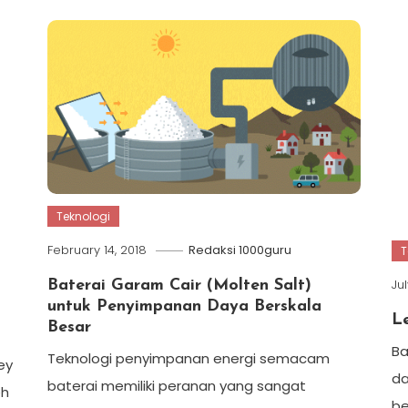
Teknologi
February 14, 2018
Redaksi 1000guru
T
Jul
Baterai Garam Cair (Molten Salt)
untuk Penyimpanan Daya Berskala
L
Besar
Ba
Teknologi penyimpanan energi semacam
ey
da
baterai memiliki peranan yang sangat
eh
be