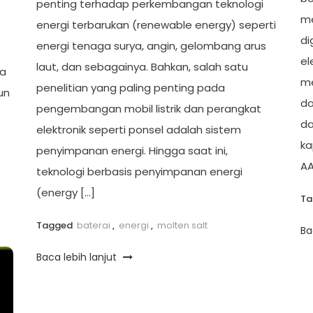
penting terhadap perkembangan teknologi
me
energi terbarukan (renewable energy) seperti
di
energi tenaga surya, angin, gelombang arus
el
laut, dan sebagainya. Bahkan, salah satu
da
me
penelitian yang paling penting pada
un
da
pengembangan mobil listrik dan perangkat
da
elektronik seperti ponsel adalah sistem
ka
penyimpanan energi. Hingga saat ini,
AA
teknologi berbasis penyimpanan energi
(energy […]
T
Tagged
baterai
,
energi
,
molten salt
Ba
Baca lebih lanjut