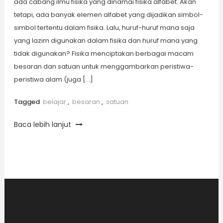
ada cabang ilmu fisika yang dinamai fisika alfabet. Akan
tetapi, ada banyak elemen alfabet yang dijadikan simbol-
simbol tertentu dalam fisika. Lalu, huruf-huruf mana saja
yang lazim digunakan dalam fisika dan huruf mana yang
tidak digunakan? Fisika menciptakan berbagai macam
besaran dan satuan untuk menggambarkan peristiwa-
peristiwa alam (juga […]
Tagged
belajar
,
besaran
,
satuan
Baca lebih lanjut