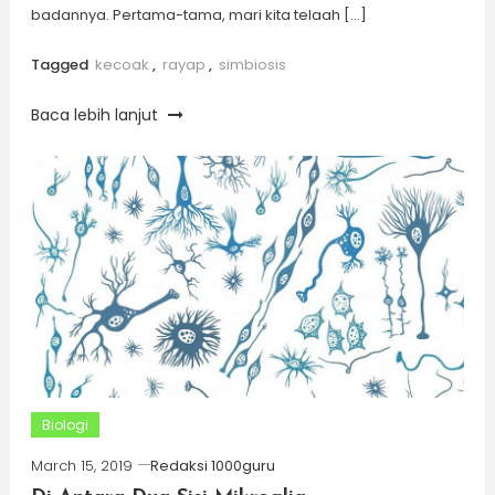
badannya. Pertama-tama, mari kita telaah […]
Tagged
kecoak
,
rayap
,
simbiosis
Baca lebih lanjut
Biologi
March 15, 2019
Redaksi 1000guru