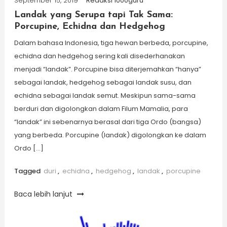
September 15, 2019
Redaksi 1000guru
Landak yang Serupa tapi Tak Sama:
Porcupine, Echidna dan Hedgehog
Dalam bahasa Indonesia, tiga hewan berbeda, porcupine,
echidna dan hedgehog sering kali disederhanakan
menjadi “landak”. Porcupine bisa diterjemahkan “hanya”
sebagai landak, hedgehog sebagai landak susu, dan
echidna sebagai landak semut. Meskipun sama-sama
berduri dan digolongkan dalam Filum Mamalia, para
“landak” ini sebenarnya berasal dari tiga Ordo (bangsa)
yang berbeda. Porcupine (landak) digolongkan ke dalam
Ordo […]
Tagged
duri
,
echidna
,
hedgehog
,
landak
,
porcupine
Baca lebih lanjut