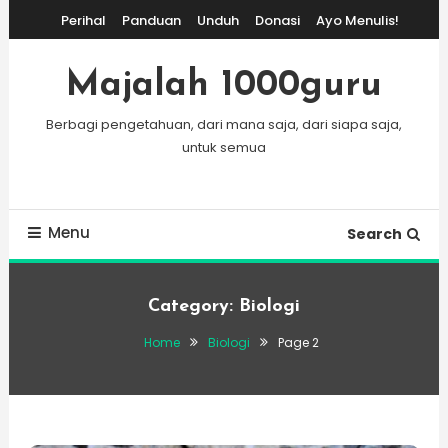
Skip
Perihal
Panduan
Unduh
Donasi
Ayo Menulis!
To
Content
Majalah 1000guru
Berbagi pengetahuan, dari mana saja, dari siapa saja,
untuk semua
Menu
Search
Category:
Biologi
Home
Biologi
Page 2