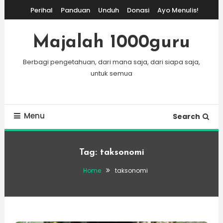
Skip
Perihal
Panduan
Unduh
Donasi
Ayo Menulis!
To
Content
Majalah 1000guru
Berbagi pengetahuan, dari mana saja, dari siapa saja,
untuk semua
Menu
Search
Tag:
taksonomi
Home
taksonomi