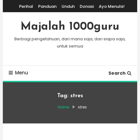
Skip
Perihal
Panduan
Unduh
Donasi
Ayo Menulis!
To
Content
Majalah 1000guru
Berbagi pengetahuan, dari mana saja, dari siapa saja,
untuk semua
Menu
Search
Tag:
stres
Home
stres