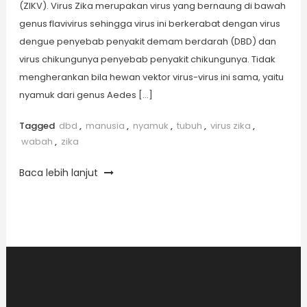
(ZIKV). Virus Zika merupakan virus yang bernaung di bawah
genus flavivirus sehingga virus ini berkerabat dengan virus
dengue penyebab penyakit demam berdarah (DBD) dan
virus chikungunya penyebab penyakit chikungunya. Tidak
mengherankan bila hewan vektor virus-virus ini sama, yaitu
nyamuk dari genus Aedes […]
Tagged
dbd
,
manusia
,
nyamuk
,
tubuh
,
virus zika
,
wabah
,
zika
Baca lebih lanjut