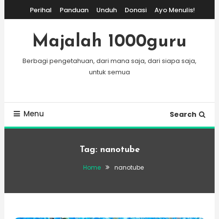
Skip
Perihal
Panduan
Unduh
Donasi
Ayo Menulis!
To
Content
Majalah 1000guru
Berbagi pengetahuan, dari mana saja, dari siapa saja,
untuk semua
Menu
Search
Tag:
nanotube
Home
nanotube