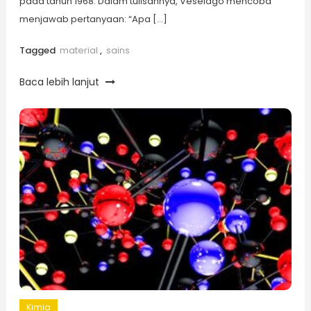
pada tahun 1968. Dalam tulisannya, Veselago mencoba
menjawab pertanyaan: “Apa […]
Tagged
material
,
sains
Baca lebih lanjut
Kimia