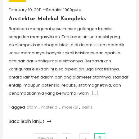
February 19, 2011
Redaksi 1000guru
Arsitektur Molekul Kompleks
Berbicara mengenai unsur-unsur golongan transisi
sangatlah mengasyikkan. Terutama unsur transisi yang
dikelompokkan sebagai blok–d di dalam sistem periodik
unsur mempunyai banyak sekali keistimewaan apabila
ditelaah dari konfigurasi elektronnya. Berdasarkan
konfigurasi elektron ini bisa dipelajari juga sifat fisisnya,
antara lain tren dalam panjang diameter atomnya, standar
entalpi maupun potensial reduksi, sifat magnetnya, dan
penampakannya yang berwarna-warni. […]
Tagged
atom
,
material
,
molekul
,
sains
Baca lebih lanjut
…
6
Previous
1
5