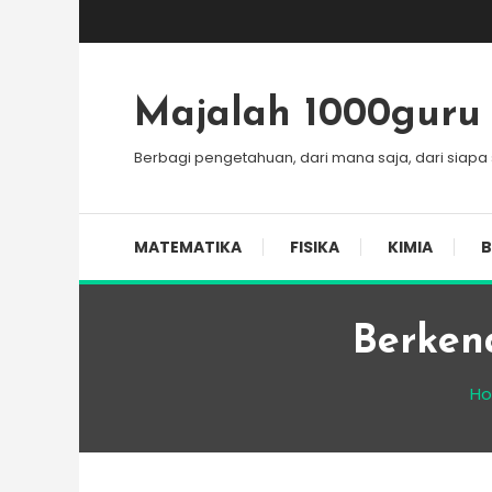
Skip
To
Content
Majalah 1000guru
Berbagi pengetahuan, dari mana saja, dari siapa
MATEMATIKA
FISIKA
KIMIA
B
Berken
H