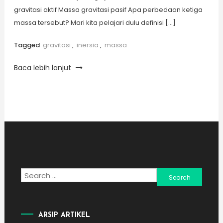
gravitasi aktif Massa gravitasi pasif Apa perbedaan ketiga
massa tersebut? Mari kita pelajari dulu definisi […]
Tagged
gravitasi
,
inersia
,
massa
Baca lebih lanjut
Search
for:
ARSIP ARTIKEL