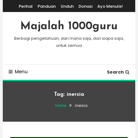
Skip
Perihal
Panduan
Unduh
Donasi
Ayo Menulis!
To
Content
Majalah 1000guru
Berbagi pengetahuan, dari mana saja, dari siapa saja,
untuk semua
Menu
Search
Tag:
inersia
Home
inersia