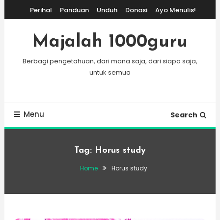
Skip
Perihal
Panduan
Unduh
Donasi
Ayo Menulis!
To
Content
Majalah 1000guru
Berbagi pengetahuan, dari mana saja, dari siapa saja,
untuk semua
Menu
Search
Tag:
Horus study
Home
Horus study