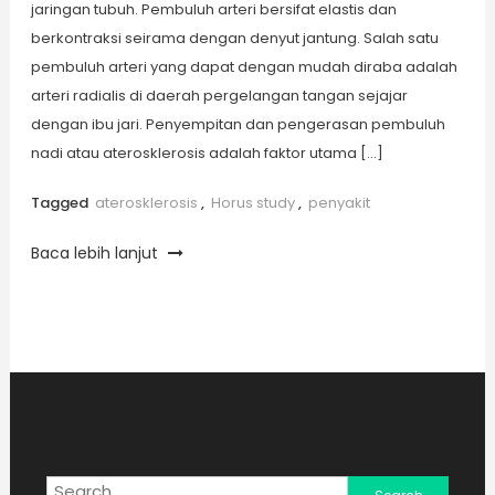
jaringan tubuh. Pembuluh arteri bersifat elastis dan
berkontraksi seirama dengan denyut jantung. Salah satu
pembuluh arteri yang dapat dengan mudah diraba adalah
arteri radialis di daerah pergelangan tangan sejajar
dengan ibu jari. Penyempitan dan pengerasan pembuluh
nadi atau aterosklerosis adalah faktor utama […]
Tagged
aterosklerosis
,
Horus study
,
penyakit
Baca lebih lanjut
Search