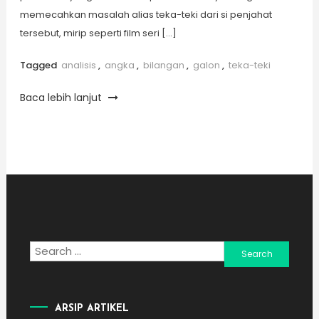
memecahkan masalah alias teka-teki dari si penjahat
tersebut, mirip seperti film seri […]
Tagged
analisis
,
angka
,
bilangan
,
galon
,
teka-teki
Baca lebih lanjut
Search
for:
ARSIP ARTIKEL