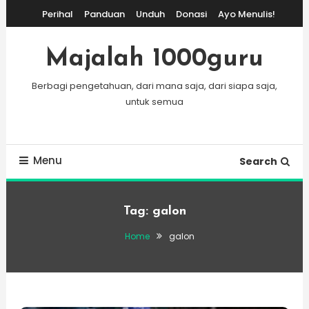
Skip
Perihal
Panduan
Unduh
Donasi
Ayo Menulis!
To
Content
Majalah 1000guru
Berbagi pengetahuan, dari mana saja, dari siapa saja,
untuk semua
Menu
Search
Tag:
galon
Home
galon