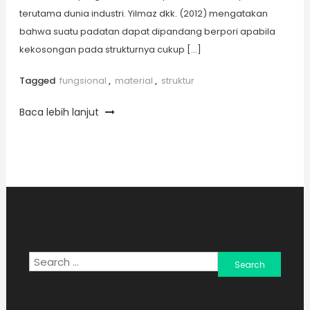
terutama dunia industri. Yilmaz dkk. (2012) mengatakan
bahwa suatu padatan dapat dipandang berpori apabila
kekosongan pada strukturnya cukup […]
Tagged
fungsional
,
material
,
struktur
Baca lebih lanjut
Search
for: