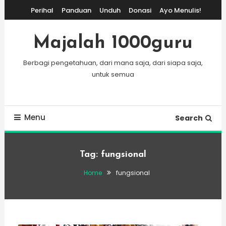
Skip
Perihal
Panduan
Unduh
Donasi
Ayo Menulis!
To
Content
Majalah 1000guru
Berbagi pengetahuan, dari mana saja, dari siapa saja,
untuk semua
Menu
Search
Tag:
fungsional
Home
fungsional