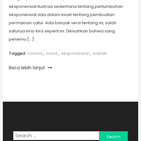
eksponensial Ilustrasi sederhana tentang pertumbuhan
eksponensial ada dalam kisah tentang pembuatan
permainan catur. Ada banyak versi tentang ini, salah
satunya kira-kira seperti ini. Dikisahkan bahwa sang
penemu […]
Tagged
corona
,
covid
,
eksponensial
,
wabah
Baca lebih lanjut
Search