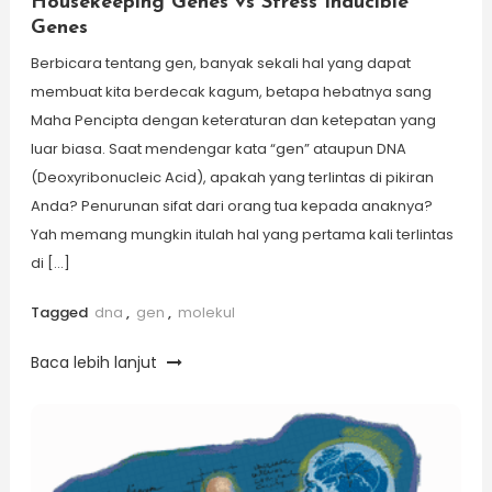
Housekeeping Genes vs Stress Inducible
Genes
Berbicara tentang gen, banyak sekali hal yang dapat
membuat kita berdecak kagum, betapa hebatnya sang
Maha Pencipta dengan keteraturan dan ketepatan yang
luar biasa. Saat mendengar kata “gen” ataupun DNA
(Deoxyribonucleic Acid), apakah yang terlintas di pikiran
Anda? Penurunan sifat dari orang tua kepada anaknya?
Yah memang mungkin itulah hal yang pertama kali terlintas
di […]
Tagged
dna
,
gen
,
molekul
Baca lebih lanjut