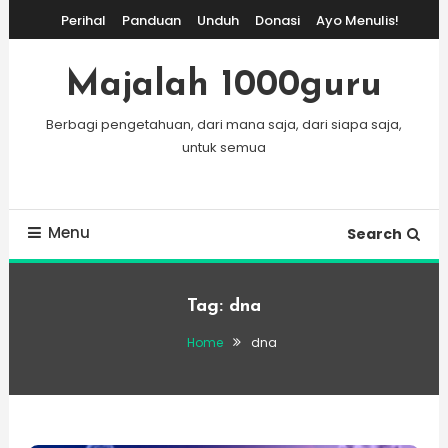
Skip
Perihal
Panduan
Unduh
Donasi
Ayo Menulis!
To
Content
Majalah 1000guru
Berbagi pengetahuan, dari mana saja, dari siapa saja,
untuk semua
Menu
Search
Tag:
dna
Home
dna