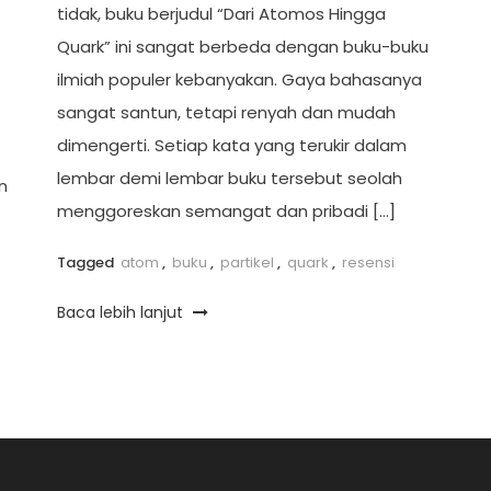
tidak, buku berjudul “Dari Atomos Hingga
Quark” ini sangat berbeda dengan buku-buku
ilmiah populer kebanyakan. Gaya bahasanya
sangat santun, tetapi renyah dan mudah
dimengerti. Setiap kata yang terukir dalam
lembar demi lembar buku tersebut seolah
n
menggoreskan semangat dan pribadi […]
Tagged
atom
,
buku
,
partikel
,
quark
,
resensi
Baca lebih lanjut