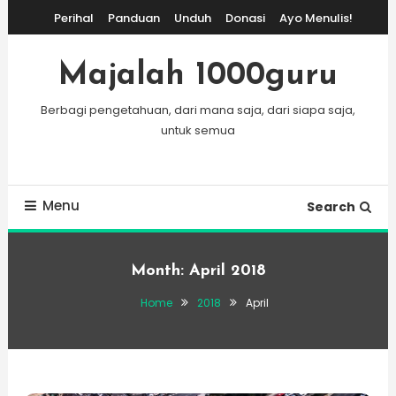
Skip
Perihal
Panduan
Unduh
Donasi
Ayo Menulis!
To
Content
Majalah 1000guru
Berbagi pengetahuan, dari mana saja, dari siapa saja,
untuk semua
Menu
Search
Month:
April 2018
Home
2018
April